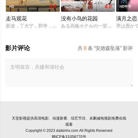
3.0
4.0
HD
HD中字
HD中字
走马观花
没有小鸟的花园
满月之恋
新波，丁大宁，郭华，程一木他们毕业于同一所大学。他们和很
ある高級ホテルの一室に3組のカッ
男は愚か
影片评论
共
0
条 “安德森坠落” 影评
天堂影视
提供高清电影、动漫新番、综艺节目、未删减电视剧免费在线
观看
Copyright © 2023 daikinhs.com All Rights Reserved
赣ICP备31058770号