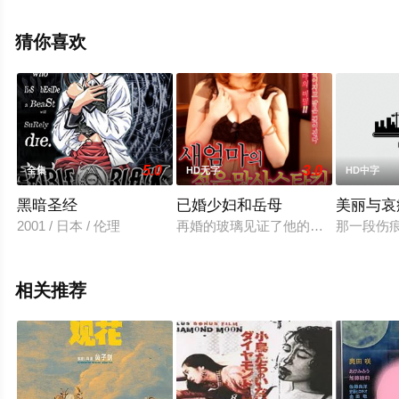
烨,Toby,Wayne,Carter,Alexis,DeLaRosa,大卫·简诺坡罗
斯,R,Scott,Hoffman,Audrey,M.等演员精彩演绎的其它电
猜你喜欢
影，手机免费观看高清无删减完整版电影就上天堂电影
网，更多剧情信息可移步至豆瓣电影、电视猫或剧情网等
平台了解。
5.0
3.0
全集
HD无字
HD中字
黑暗圣经
已婚少妇和岳母
美丽与哀
2001 / 日本 / 伦理
再婚的玻璃见证了他的继母在他的内衣中
那一段伤
相关推荐