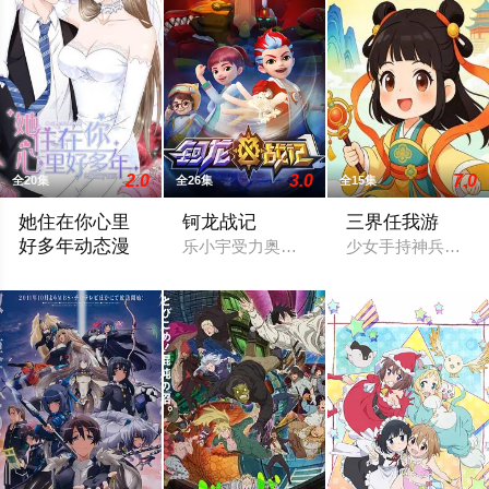
2.0
3.0
7.0
全20集
全26集
全15集
她住在你心里
钶龙战记
三界任我游
好多年动态漫
乐小宇受力奥和剑齿虎的委托，需要穿越
少女手持神兵，于
一场谎言，易向暖消失五年，再度出现，前男友苏沉却带着戒指