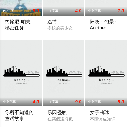
8.0
4.0
1.0
HD中字
中文字幕
中文字幕
约翰尼·帕夫：
迷情
阳炎～勺景～
秘密任务
Another
學校的美少女朧月在和男朋友幽會時，被
Follows Johnny Puff and his friends as they embark on a secret m
在乡村的一所古老
4.0
9.0
8.0
中文字幕
中文字幕
中文字幕
你所不知道的
乐园侵触
女子曲球
童话故事
在某個遠海孤島之上，舉辦著新建成高級
不懂调皮知识的白
《你所不知道的童話故事》結合玩家熟悉的《白雪公主》、《小