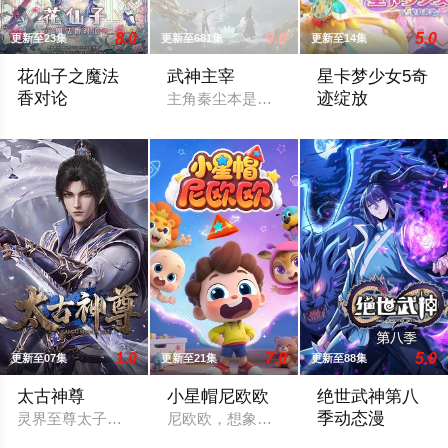
8.0
9.0
5.0
更新至23集
更新至681集
更新至14集
花仙子之魔法
武神主宰
星卡梦少女5奇
香对论
迹绽放
主角秦尘本是武域中最顶尖的天才强者，
东映动画与腾讯宣布将联手打造『花仙子』全新动画新作将继承
影子特工再度来袭
1.0
7.0
5.0
更新至07集
更新至21集
更新至88集
太古神尊
小星帽尼欧欧
绝世武神第八
季动态漫
灵界至尊太子惨遭算计身死，重生跌落凡尘沦为底层杂役！身怀
尼欧欧，想象大爆发！每当遇到问题，尼
故事发生在以武为