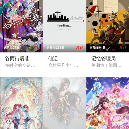
7.0
3.0
5.0
更新至04集
更新至153集
更新至04集
谷雨街后巷
仙逆
记忆管理局
在时空的交错点开着一间酒馆——谷雨街后巷。 无论城市的角落，
乡村平凡少年王林，为了心中不屈的信念
关潮为了能回到过