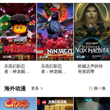
3.0
8.0
3.0
全20集
全20集
全12集
乐高幻影忍
乐高幻影忍
机械之声的传
者：神龙崛起
者：神龙崛起
奇第四季
第三季
第二季
禁忌五人组强势回归，在全新乐高®幻影忍者®：巨龙崛起第三
乐高幻影忍者：神龙崛起 第二季
Prime Video续订
海外动漫
更多
换一换

