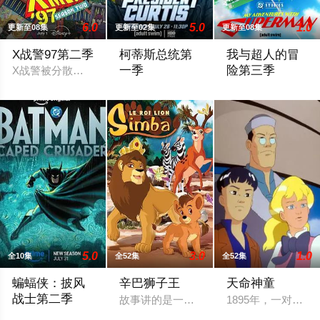
6.0
5.0
1.0
更新至08集
更新至02集
更新至08集
X战警97第二季
柯蒂斯总统第
我与超人的冒
一季
险第三季
X战警被分散到了各个时间线，从过去，到未来，而他们将在最脆
柯蒂斯总统（凯斯·大卫 Keith Dav
During Friday’s pan
5.0
3.0
1.0
全10集
全52集
全52集
蝙蝠侠：披风
辛巴狮子王
天命神童
战士第二季
故事讲的是一个叫辛巴的小狮子在困难中
1895年，一对
2026 / 美国 / 哈米什·林克莱特,米歇尔·C·博尼拉,克里斯托·乔