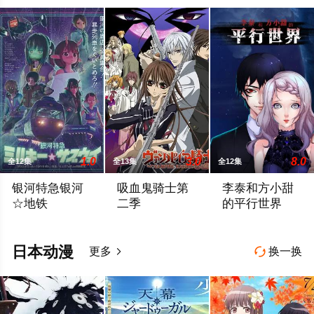
1.0
3.0
8.0
全12集
全13集
全12集
银河特急银河
吸血鬼骑士第
李泰和方小甜
☆地铁
二季
的平行世界
因违反银河道路交通法而被捕的强化人千春和半机械人真希奈。
黑主学院是一所有名的寄宿制学校，学校
自来水造成的污染
日本动漫
更多
换一换

