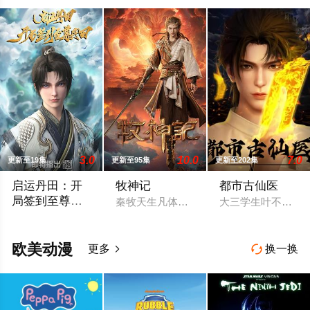
3.0
10.0
7.0
更新至19集
更新至95集
更新至202集
启运丹田：开
牧神记
都市古仙医
局签到至尊丹
秦牧天生凡体，历经考验成为天魔教教主
大三学生叶不凡，
田
神王之子秦书身为神子，却天生凡体凡命，受尽天道界众人部夷
欧美动漫
更多
换一换

