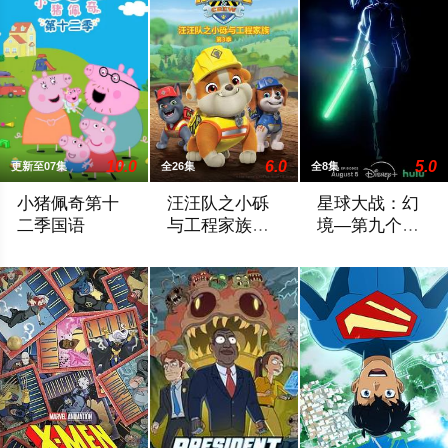
10.0
6.0
5.0
更新至07集
全26集
全8集
小猪佩奇第十
汪汪队之小砾
星球大战：幻
二季国语
与工程家族第
境—第九个绝
三季国语
地武士
为了迎接新的家庭成员，猪爸爸和猪妈妈不得不准备搬家。在兔
《汪汪队之小砾与工程家族第2季》是著
该剧延续《星球大