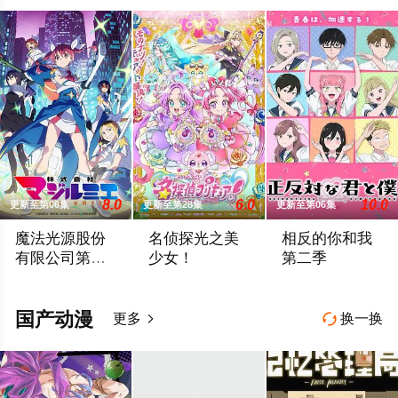
8.0
6.0
10.0
更新至第06集
更新至第28集
更新至第06集
魔法光源股份
名侦探光之美
相反的你和我
有限公司第二
少女！
第二季
季
「魔法少女――それは強くて、格好良くて、しなやかで。誰も
动画舞台设定在1999年、14岁的明智安
2026 / 日本 /
国产动漫
更多
换一换

