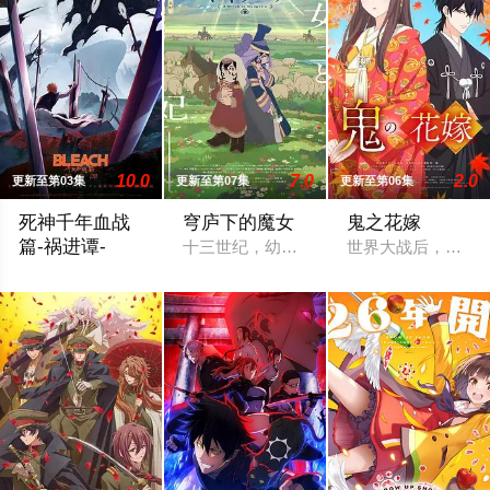
10.0
7.0
2.0
更新至第03集
更新至第07集
更新至第06集
死神千年血战
穹庐下的魔女
鬼之花嫁
篇-祸进谭-
十三世纪，幼小的奴隶希塔拉在伊朗东部
世界大战后，一群
即使死神与灭却师历经千年的血战尽头，毁灭的未来已隐约可见─