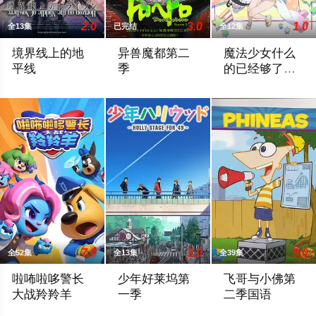
2.0
3.0
1.0
全13集
已完结
全12集
境界线上的地
异兽魔都第二
魔法少女什么
平线
季
的已经够了啦
第二季
被各国分割统治的中世纪的神州·日本。在那上空中由八艘船组成的
2026 / 日本 / 动作,日韩动漫
“不会捡到‘这样的
7.0
3.0
9.0
全52集
全13集
全39集
啦咘啦哆警长
少年好莱坞第
飞哥与小佛第
大战羚羚羊
一季
二季国语
最近大反派羚羚羊研发了多个克隆羊在小镇上实施各种新型诈骗
在一个门可罗雀的小剧场内，风见飒（逢坂
飞哥与小佛第二季