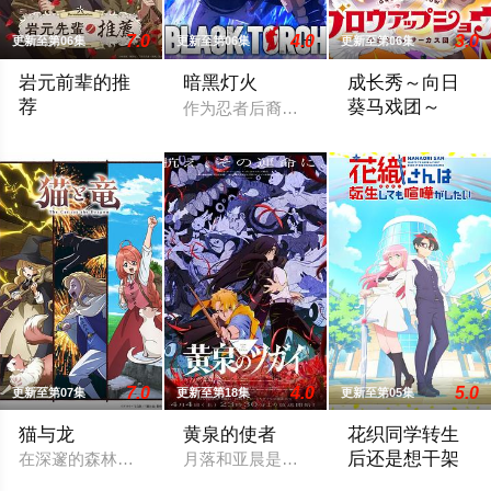
7.0
4.0
3.0
更新至第06集
更新至第06集
更新至第06集
岩元前辈的推
暗黑灯火
成长秀～向日
荐
葵马戏团～
作为忍者后裔被祖父抚养长大、拥有与动物
1910年代，由大日本帝国陆军设立的学校——陆军栖凤中学。
故事舞台设定在昭
7.0
4.0
5.0
更新至第07集
更新至第18集
更新至第05集
猫与龙
黄泉的使者
花织同学转生
后还是想干架
在深邃的森林深处，一只会喷火的龙，与一群能操纵魔法的猫咪
月落和亚晨是一对双胞胎兄妹，他们在一个
鸣神流星，职业尼