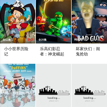
9.0
4.0
7.0
全52集
全20集
HD中字
小小世界历险
乐高幻影忍
坏家伙们：闹
记
者：神龙崛起
鬼抢劫
小艾是一个思想顽固、直言不讳的女孩。 就像同龄人一样，她着
恶棍们想利用龙的生命力为非作歹，两个
当坏家伙们遇到一