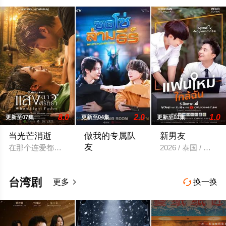
8.0
2.0
1.0
更新至07集
更新至04集
更新至01集
当光芒消逝
做我的专属队
新男友
友
在那个连爱都是罪的年代，他们选择了彼此。 1976年10月6日
2026 / 泰国 / 内详
一位口齿伶俐的主播与新手玩家！顶级主播
台湾剧
更多
换一换

