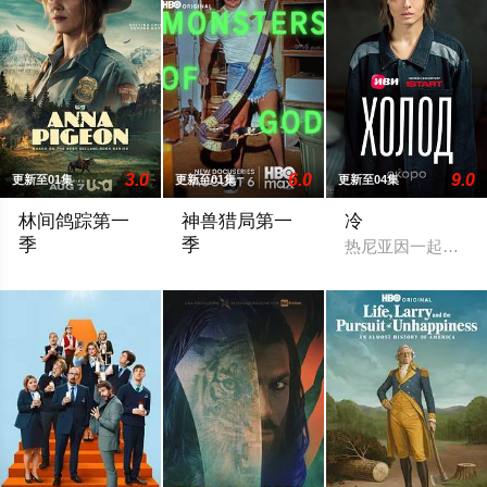
3.0
6.0
9.0
更新至01集
更新至01集
更新至04集
林间鸽踪第一
神兽猎局第一
冷
季
季
热尼亚因一起事故而
Anna Pigeon is a former city slicker who became a park ranger aft
A group of reptile fanatics builds a global 