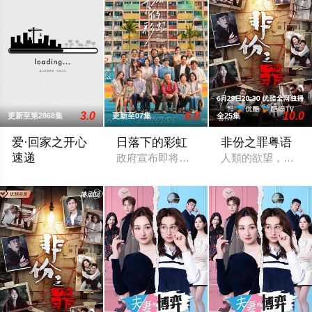
3.0
6.0
10.0
更新至第2868集
更新至07集
全25集
爱·回家之开心
日落下的彩虹
非份之罪粤语
速递
政府宣布即将重建彩虹邨──这条超过60
人類的欲望，可驅
處境劇的御用監製羅鎮岳已經準備開拍新一套處境劇，暫定叫《