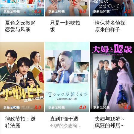
8.0
6.0
2.0
更新至05集
更新至06集
更新至04集
夏色之云掀起
只是一起吃顿
请保持名侦探
恋爱与风暴
饭
原来的样子
大学考试在即的高中三年级生武宫夏辉（深田龙生饰），在经历
本剧改编自大町テラス同名漫画，描绘了过
乡村小学教师枫，
3.0
4.0
6.0
更新至03集
更新至05集
更新至06集
律政节拍：逆
直到T恤干透
夫妇与16岁～
转法庭
疯狂的邻居～
40岁的杂志编辑咲子（苍井优 饰）原本
本剧由原创剧本打造，是一部法律剧，讲述患有口吃的新人律师，
改编自ぱんぷきん