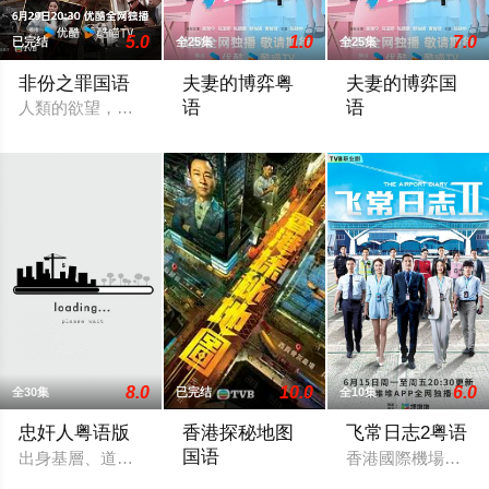
5.0
1.0
7.0
已完结
全25集
全25集
非份之罪国语
夫妻的博弈粤
夫妻的博弈国
语
语
人類的欲望，可驅使我們超越自我，然而，當欲望失控，過份貪
罹癌的女主角姜幸如親眼目睹老公和她唯
罹癌的女主角姜幸
8.0
10.0
6.0
全30集
已完结
全10集
忠奸人粤语版
香港探秘地图
飞常日志2粤语
国语
出身基層、道德意識薄弱的譚美貞（田蕊妮飾），為了袒護犯了
香港國際機場繁忙
「傳說探秘，引爆恐懼。」玄學大師莊一