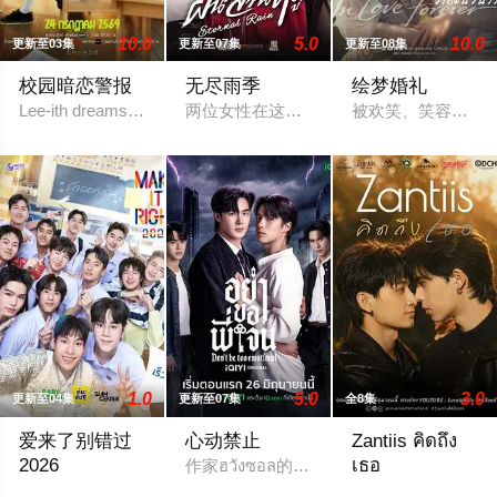
10.0
5.0
10.0
更新至03集
更新至07集
更新至08集
校园暗恋警报
无尽雨季
绘梦婚礼
Lee-ith dreams of becoming a cool indie rock musician. Because o
两位女性在这部激烈的家庭剧中争夺强大
被欢笑、笑容和祝福
1.0
5.0
3.0
更新至04集
更新至07集
全8集
爱来了别错过
心动禁止
Zantiis คิดถึง
2026
เธอ
作家ฮวังซอล的小说Rule No.1: Don't Be T
翻拍自2016年泰国剧集《爱来了别错过》。
2026 / 泰国 / Nut,Tr