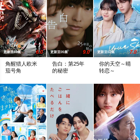
6.0
9.0
7.0
更新至03集
更新至05集
更新至02集
角醒猎人欧米
告白：第25年
你的天空～晴
茄号角
的秘密
转恋～
本作的主人公，是一位勉强糊口的寻宝猎人 —— 炎之修特。他
雪村爽太（松村北斗 饰）自幼因一次相遇
性格善良纯粹、永远