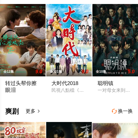
9.0
9.0
5.0
全12集
全321集
全10集
转过头帮你擦
大时代2018
聪明镇
眼泪
民視八點檔《幸福來了》3日晚大結局，平均
一对母女来到以高
2026 / 台湾 / 禾雁凱,張鈞嘉,鄭彫秦,張棋富,陳泊澈,林書蘊
爽剧
更多
换一换

