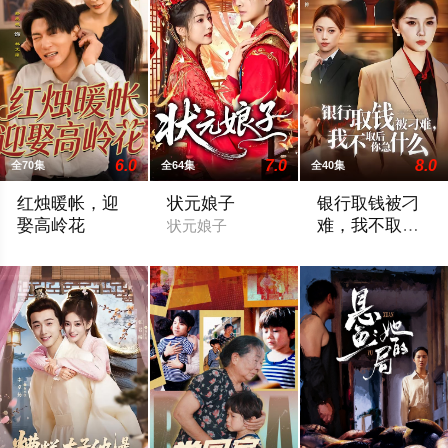
6.0
7.0
8.0
全70集
全64集
全40集
红烛暖帐，迎
状元娘子
银行取钱被刁
娶高岭花
难，我不取后
状元娘子
你急什么
红烛暖帐，迎娶高岭花
银行取钱被刁难，