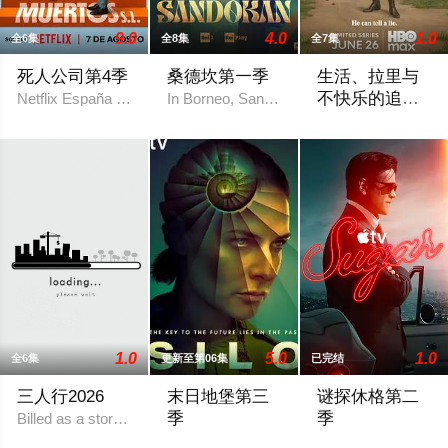
9.0
4.0
1.0
全6集
全8集
全7集
死人公司第4季
桑德坎第一季
生活、拉里与
不快乐的追
Netflix España ha publicado en redes sociales una foto en el set 
In Borneo, Sandokan is a pirate who lives by
求：一部美国
作为美国建国250
史第一季
1.0
5.0
1.0
全6集
更新至第06集
已完结
三人行2026
末日地堡第三
谜探休格第二
季
季
Billed as a story about love, sex and passion – a reflection of the 
当下，Juliette Nichols在被迫
《谜探休格》以当