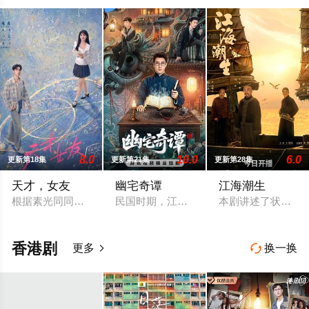
8.0
10.0
6.0
更新第18集
更新第21集
更新第28集
天才，女友
幽宅奇谭
江海潮生
根据素光同同名小说改编。江逾白长大以后，林知夏忽然对他说：
民国时期，江淮与迅哥组成说书班子，偶遇
本剧讲述了状元实
香港剧
更多
换一换

