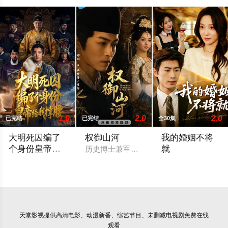
1.0
2.0
2.0
已完结
已完结
全30集
大明死囚编了
权御山河
我的婚姻不将
个身份皇帝给
就
历史博士兼军事UP主穿越五代，冒充崔
我撑腰
大明死囚编了个身份皇帝给我撑腰
我的婚姻不将就
天堂影视
提供高清电影、动漫新番、综艺节目、未删减电视剧免费在线
观看