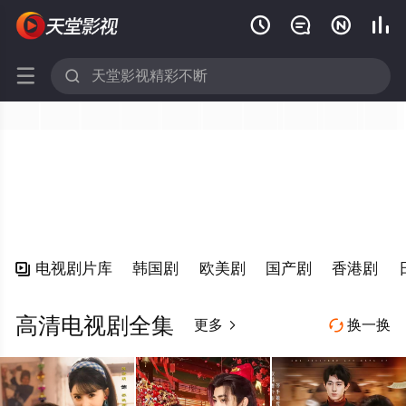






电视剧片库
韩国剧
欧美剧
国产剧
香港剧

高清电视剧全集
更多
换一换

