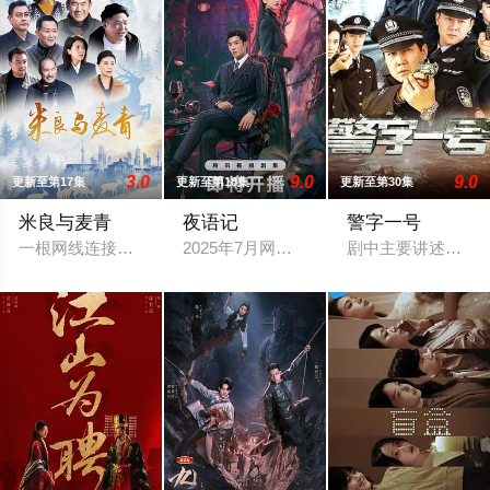
3.0
9.0
9.0
更新至第17集
更新至第18集
更新至第30集
米良与麦青
夜语记
警字一号
一根网线连接了中国鹿鸣村和英国牛津，麦香通过视频向米良宣
2025年7月网络剧备案当代 都市 海南越
剧中主要讲述了以谷