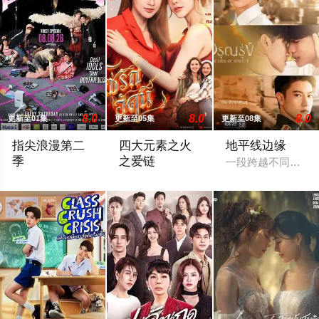
8.0
8.0
8.0
更新至01集
更新至05集
更新至08集
指尖浪漫第二
四大元素之火
地平线边缘
季
之爱链
一段跨越不同阶层与
在看什么啊，GEL BOY，是在想念彼此吗？当两对情侣——‘CHIAN（Pipe
年轻的百万继承人Achima再次与童年时