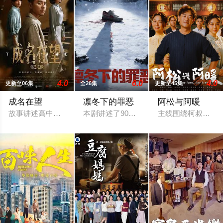
4.0
6.0
4.0
更新至06集
全26集
更新至45集
成名在望
凛冬下的罪恶
阿松与阿暖
故事讲述高中好友陈志伟（李国毅 饰）、罗冠豪（姚淳耀 饰）
本剧讲述了90年代末，怒河市刑侦支队在
主线围绕柯叔元与