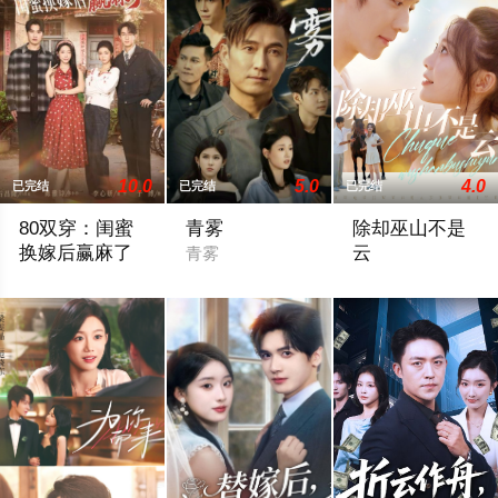
10.0
5.0
4.0
已完结
已完结
已完结
80双穿：闺蜜
青雾
除却巫山不是
换嫁后赢麻了
云
青雾
2026 / 大陆 / 内详
除却巫山不是云