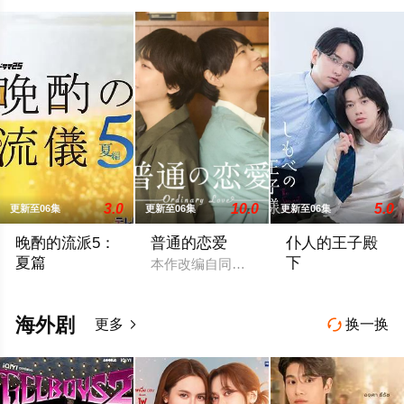
3.0
10.0
5.0
更新至06集
更新至06集
更新至06集
晚酌的流派5：
普通的恋爱
仆人的王子殿
夏篇
下
本作改编自同名漫画，是一部以处于上下
本剧讲述的是不动产公司营业员伊泽美幸（栗山千明 饰）围绕“
社长之子、文武双
海外剧
更多
换一换

