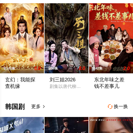
5.0
8.0
2.0
全100集
全30集
全42集
玄幻：我能探
刘三姐2026
东北年味之差
查机缘
钱不差事儿
剧集以唐代柳州为背景，讲述壮族歌仙刘
玄幻：我能探查机缘
东北年味之差钱不
韩国剧
更多
换一换

