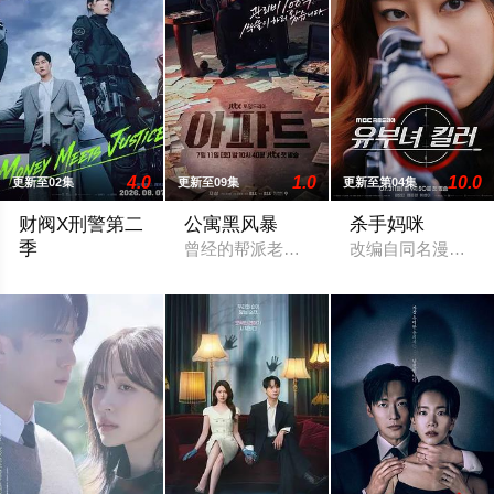
4.0
1.0
10.0
更新至02集
更新至09集
更新至第04集
财阀X刑警第二
公寓黑风暴
杀手妈咪
季
曾经的帮派老大急需现金，于是和有志成
改编自同名漫画。3
财阀富三代警察陈利手（安普贤 饰）华丽回归，完美蜕变为成熟