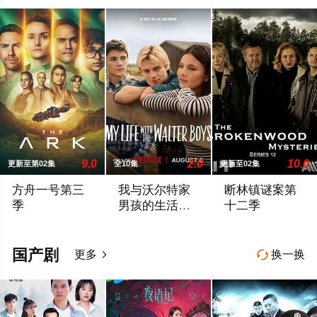
9.0
2.0
10.0
更新至第02集
全10集
更新至02集
方舟一号第三
我与沃尔特家
断林镇谜案第
季
男孩的生活第
十二季
三季
官方宣布第三季
Ahead of the arrival of Season 2, Netflix h
The 12th season of
国产剧
更多
换一换

