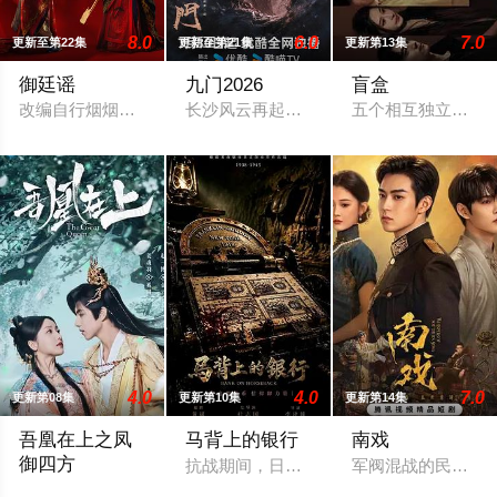
8.0
6.0
7.0
更新至第22集
更新至第21集
更新第13集
御廷谣
九门2026
盲盒
改编自行烟烟的同名小说。孟廷辉，大平王朝有史以来个以女子
长沙风云再起之时，张启山（陈伟霆 饰）
五个相互独立，又彼
4.0
4.0
7.0
更新第08集
更新第10集
更新第14集
吾凰在上之凤
马背上的银行
南戏
御四方
抗战期间，日伪政府强行推广、使用由“中
军阀混战的民国奉
改编自快看漫画作者嗷小泽的独家连载漫画《吾凰在上》。现代少