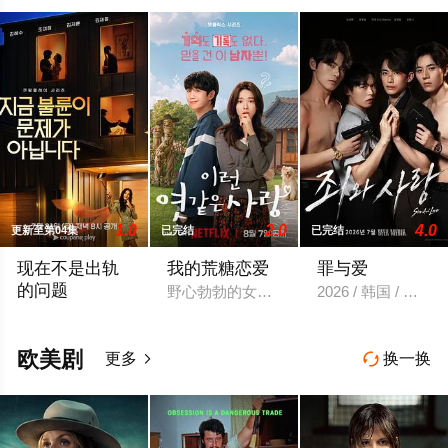
1.0
2.0
4.0
更新至第04集
已完结
已完结
现在不是出轨
我的荒糖恋爱
罪与爱
的问题
野心勃勃的女检察官高恩世（贺营 饰）意
2026 / 韩国 / 
以“贩卖幸福家庭形象”赚钱的网红夫妇，与他们正陷入泥淖般离
欧美剧
更多
换一换

