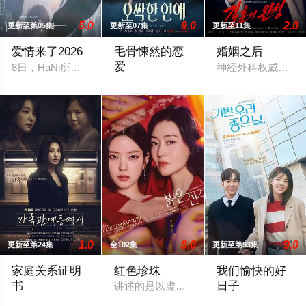
5.0
9.0
2.0
更新至第05集
更新至07集
更新至11集
爱情来了2026
毛骨悚然的恋
婚姻之后
爱
8日，HaNi所属公司Subrame方面对OSEN表示：“HaNi正
神经外科权威姜泰
一名能看见鬼魂的继承人与一名王牌检察官
1.0
8.0
9.0
更新至第24集
全102集
更新至第93集
家庭关系证明
红色珍珠
我们愉快的好
书
日子
讲述的是以虚假身份回归的两个女人揭开隐藏
本剧讲述的是从出生瞬间开始就被打上家庭崩溃烙印的一个孩子
2026 / 韩国 /