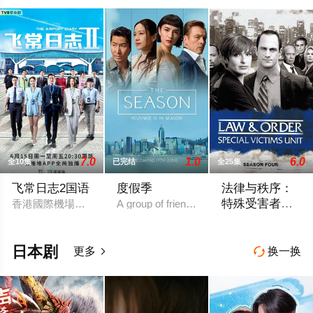
7.0
1.0
6.0
全10集
已完结
全25集
飞常日志2国语
度假季
法律与秩序：
特殊受害者第
香港國際機場繁忙運轉，突遇全球系統故障而出現混亂，客運大
A group of friends in Hong Kong's elite boa
四季
《法律与秩序：特殊
日本剧
更多
换一换

