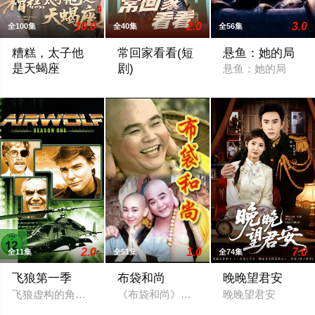
10.0
2.0
3.0
全100集
全40集
全56集
糟糕，太子他
常回家看看(短
悬鱼：她的局
是天蝎座
剧)
悬鱼：她的局
糟糕，太子他是天蝎座
常回家看看
2.0
1.0
7.0
全11集
全51集
全74集
飞狼第一季
布袋和尚
晚晚望君安
飞狼虚构的角色霍克（史特林费洛8231霍克Stringfellow Haw
《布袋和尚》是一部1998年台视出品的
晚晚望君安