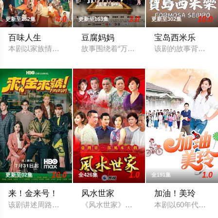
4.0
3.0
10.0
更新至252集
更新至163集
更新至302集
百味人生
豆腐妈妈
宝岛西米乐
本剧以家族情仇与时代情怀为主轴，剧情叙述一场突如其来的意外，
故事围绕着“万家”的豆腐老店，因“一个家
该剧的故事背景在
10.0
1.0
1.0
更新至02集
全426集
全191集
来！金来号！
风水世家
加油！美玲
该剧讲述周路勇（周兴哲 饰）一边努力寻找父亲死亡真相，一边努
《风水世家》（英文：Feng Shui Fam
本剧以60年代为时