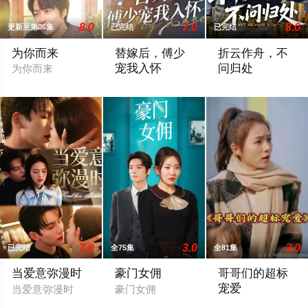
8.0
7.0
8.0
更新至第06集
已完结
已完结
为你而来
替嫁后，傅少
折云作舟，不
宠我入怀
问归处
为你而来
替嫁后，傅少宠我入怀
折云作舟，不问归
7.0
3.0
3.0
已完结
全75集
全81集
当爱意弥漫时
豪门女佣
哥哥们的超标
宠爱
当爱意弥漫时
豪门女佣
哥哥们的超标宠爱