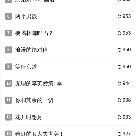
两个男孩
953
6

要喝杯咖啡吗？
953
7

浪漫的绝对值
950
8

等待京道
950
9

无理的李英爱第1季
944
10

你和其余的一切
938
11

花开时想月
933
12

善良的女人夫世美！
927
13
