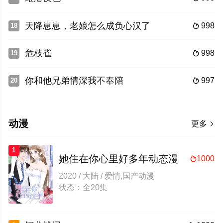
天降崽崽，老娘怎么成负心汉了
998
18

危枝雀
998
19

你和他兄弟情深我不奉陪
997
20

动漫
更多

1
她住在你心里好多年动态漫
1000

2020 / 大陆 / 爱情,国产动漫
状态：全20集