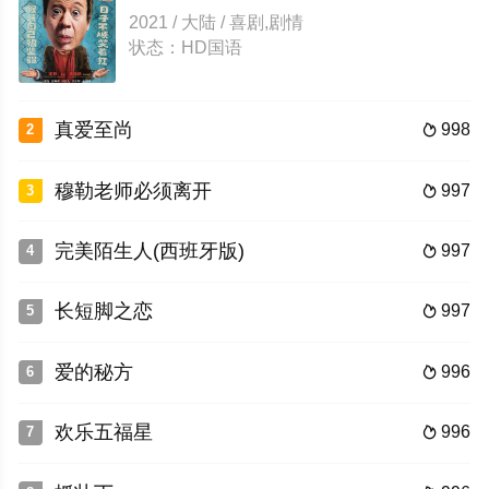
2021 / 大陆 / 喜剧,剧情
状态：HD国语
真爱至尚
998
2

穆勒老师必须离开
997
3

完美陌生人(西班牙版)
997
4

长短脚之恋
997
5

爱的秘方
996
6

欢乐五福星
996
7
