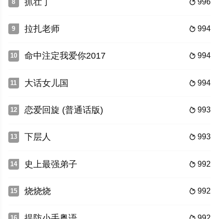
抓壮丁
996
8

拉扎老师
994
9

命中注定我爱你2017
994
10

大话女儿国
994
11

恋爱回旋 (普通话版)
993
12

下层人
993
13

史上最强弟子
992
14

烧烧烧
992
15

提防小手粤语
992
16
