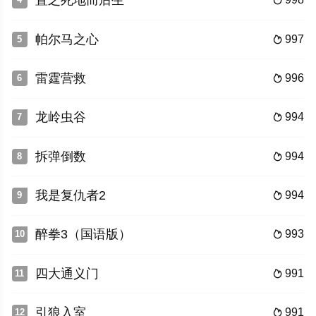
置之死地而后生

帕尔马之心
997
5

雷霆营救
996
6

龙岭虫谷
994
7

拆弹倒数
994
8

我是复仇者2
994
9

醉拳3（国语版）
993
10

四大通义门
991
11

引狼入室
991
12
