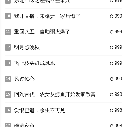
东北年味之差钱不差事儿
999
9

我开直播，未婚妻一家后悔了
999
10

重回八五，自助粥火爆了
999
11

明月照晚秋
999
12

飞上枝头难成凤凰
999
13

风过倾心
999
14

回到古代，农女从捞鱼开始发家致富
998
15

爱恨已逝，余生不再见
998
16

维港夜色
998
17
