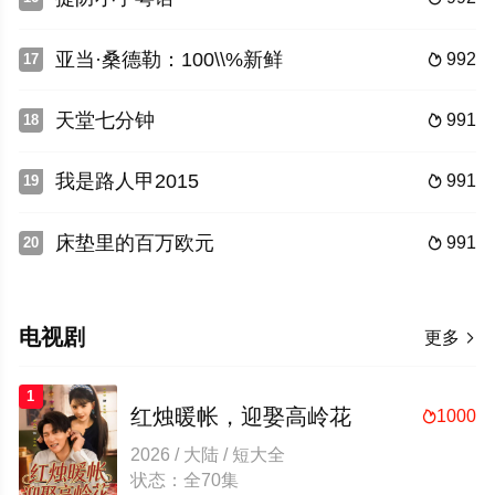
亚当·桑德勒：100\\%新鲜
992
17

天堂七分钟
991
18

我是路人甲2015
991
19

床垫里的百万欧元
991
20

电视剧
更多

1
红烛暖帐，迎娶高岭花
1000

2026 / 大陆 / 短大全
状态：全70集