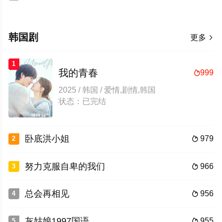
韩国剧
更多

1
我的青春
999

2025 / 韩国 / 爱情,剧情,韩国
状态：已完结
卧底洪小姐
979
2

努力克服自卑的我们
966
3

总会再相见
956
4

灰姑娘1997国语
955
5
