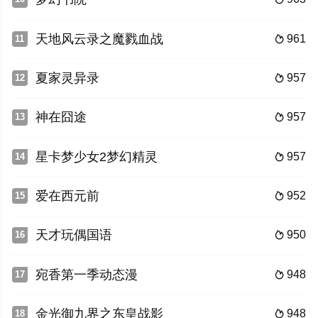
天地风云录之魔戮血战
961
11

夏家灵异录
957
12

神在囧途
957
13

星卡梦少女2梦幻精灵
957
14

爱在西元前
952
15

天才玩偶国语
950
16

宛香第一季动态漫
948
17

金光御九界之东皇战影
948
18
