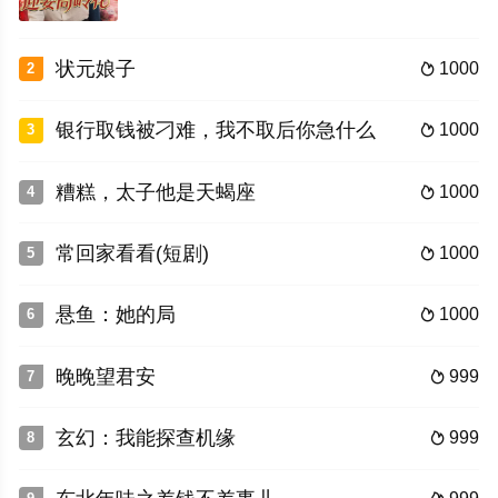
状元娘子
1000
2

银行取钱被刁难，我不取后你急什么
1000
3

糟糕，太子他是天蝎座
1000
4

常回家看看(短剧)
1000
5

悬鱼：她的局
1000
6

晚晚望君安
999
7

玄幻：我能探查机缘
999
8
