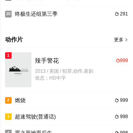
终极生还组第三季
291
20

动作片
更多

1
辣手警花
999

2013 / 美国 / 犯罪,动作,喜剧
状态：HD中字
燃烧
999
2

超速驾驶(普通话)
998
3

998
4