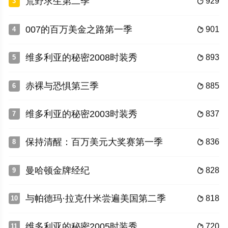
荒野求生第二季
929
3

007的百万美金之路第一季
901
4

维多利亚的秘密2008时装秀
893
5

赤裸与恐惧第三季
885
6

维多利亚的秘密2003时装秀
837
7

保持清醒：百万美元大奖赛第一季
836
8

曼哈顿金牌经纪
828
9

与帕德玛·拉克什米尝遍美国第二季
818
10

维多利亚的秘密2005时装秀
720
11
