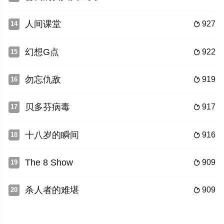
人间课堂
927
14

幻想G点
922
15

勿忘仇敌
919
16

贝多芬病毒
917
17

十八岁的瞬间
916
18

The 8 Show
909
19

杀人者的难堪
909
20
