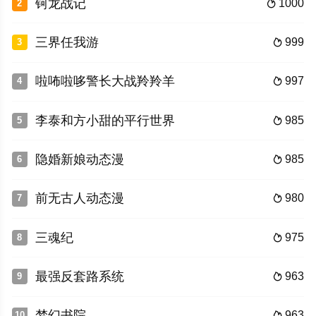
钶龙战记
1000
2

三界任我游
999
3

啦咘啦哆警长大战羚羚羊
997
4

李泰和方小甜的平行世界
985
5

隐婚新娘动态漫
985
6

前无古人动态漫
980
7

三魂纪
975
8

最强反套路系统
963
9

梦幻书院
963
10
