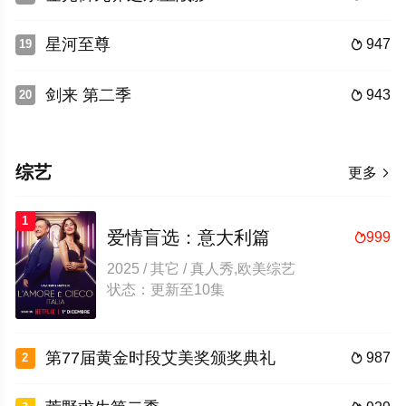
星河至尊
947
19

剑来 第二季
943
20

综艺
更多

1
爱情盲选：意大利篇
999

2025 / 其它 / 真人秀,欧美综艺
状态：更新至10集
第77届黄金时段艾美奖颁奖典礼
987
2
