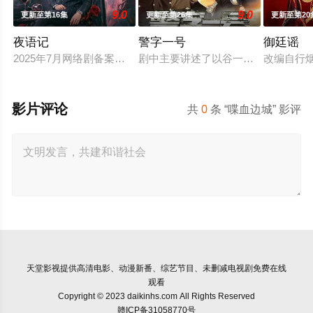
9.0
9.0
更新至第16集
更新至第26集
更新至第20
夜语记
警字一号
御廷谣
2025年7月网络剧备案当代 都市 海南越酷文化传媒有限公司
剧中主要讲述了以谷一诚（李 崇霄饰
改编自行
影片评论
共
0
条 “喋血边城” 影评
天堂影视
提供高清电影、动漫新番、综艺节目、未删减电视剧免费在线
观看
Copyright © 2023 daikinhs.com All Rights Reserved
赣ICP备31058770号