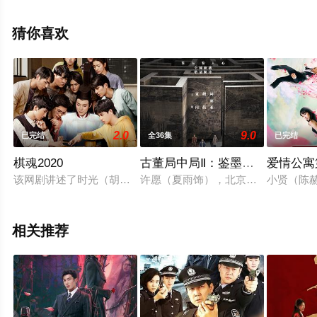
32集），手机免费观看高清无删减完整版电视剧全集就上
天堂电影网，热播电视剧提前免费观看，更多剧情信息可
猜你喜欢
移步至豆瓣电视剧、电视猫或剧情网等平台了解。
2.0
9.0
已完结
全36集
已完结
棋魂2020
古董局中局Ⅱ：鉴墨寻瓷
爱情公寓
该网剧讲述了时光（胡先煦 饰）在机缘巧合之下发现一个古老
许愿（夏雨饰），北京潘家园小古董店
小贤（陈
相关推荐