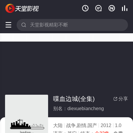






喋血边城(全集)
分享

别名：diexuebiancheng
大陆
战争,剧情,国产
2012
1.0