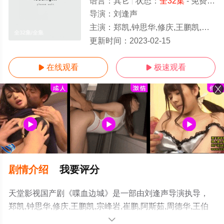
语言：
其它
状态：
全32集
- 免费在线观看
导演：
刘逢声
主演：
郑凯,钟思华,修庆,王鹏凯,宗峰岩,崔鹏,阿斯茹,周德华,王伯昭
全32集/全集
更新时间：
2023-02-15
在线观看
极速观看


剧情介绍
我要评分
天堂影视国产剧《喋血边城》是一部由刘逢声导演执导，
郑凯,钟思华,修庆,王鹏凯,宗峰岩,崔鹏,阿斯茹,周德华,王伯
昭等演员精彩演绎的大陆电视剧，大结局剧情已揭晓（全
