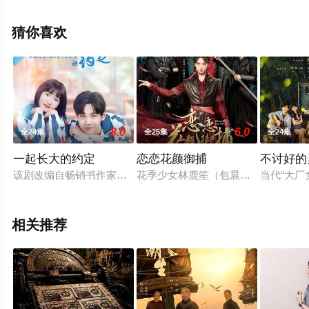
大结局剧情已揭晓（全26集），手机免费观看高清无删减
完整版电视剧全集就上天堂电影网，热播电视剧提前免费
猜你喜欢
观看，更多剧情信息可移步至豆瓣电视剧、电视猫或剧情
网等平台了解。
8.0
6.0
全24集
全25集
全24集
一起长大的约定
恋恋花颜御捕
不讨好的
该剧改编自畅销书作家文吉儿的小说《春风习习人间谣》，《一
花季少女林鹿笙（包晨希 饰）意外
当代“大厂
相关推荐