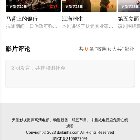
4.0
6.0
更新第10集
更新第28集
更新第28集
马背上的银行
江海潮生
第五立面
抗战期间，日伪政府强行推广、使用由“中国准备银行”发行的伪
本剧讲述了状元实业家张謇创办大生
该剧围绕
影片评论
共
0
条 “校园女大兵” 影评
天堂影视
提供高清电影、动漫新番、综艺节目、未删减电视剧免费在线
观看
Copyright © 2023 daikinhs.com All Rights Reserved
赣ICP备31058770号