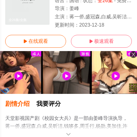
语言：
国语
状态：
全26集
- 免费在线观看
导演：
姜峰
主演：
蒋一侨,盛冠森,白威,吴昕洁,钱哆多,周壬行,杨勋,美加佳,许言,王溢,马雨露,蒲萄,左右
全26集/全集
更新时间：
2023-12-18
在线观看
极速观看


剧情介绍
我要评分
天堂影视国产剧《校园女大兵》是一部由姜峰导演执导，
蒋一侨,盛冠森,白威,吴昕洁,钱哆多,周壬行,杨勋,美加佳,许
言,王溢,马雨露,蒲萄,左右等演员精彩演绎的大陆电视剧，
