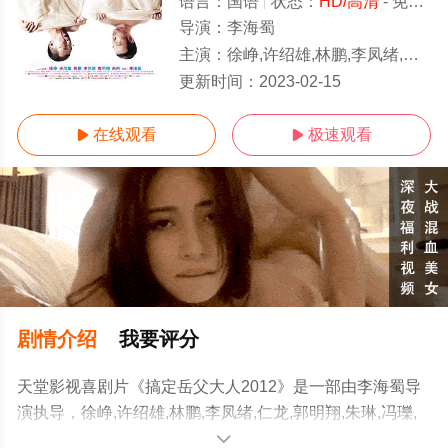
语言：
国语
状态：
HD/高清
- 免费在线观看
导演：
李海蜀
主演：
徐峥,许绍雄,林鹏,李凤绪,仁龙,郭明翔,朱琳,冯瓅,刘洁,周绍栋,韩志,李晓波,苏茂洋,王语嫣,楚留生,刘建华,张立东,王虎成,冉旭,周雷
HD
更新时间：
2023-02-15
在线观看
极速观看


剧情介绍
我要评分
天堂影视喜剧片《搞定岳父大人2012》是一部由李海蜀导
演执导，徐峥,许绍雄,林鹏,李凤绪,仁龙,郭明翔,朱琳,冯瓅,
刘洁,周绍栋,韩志,李晓波,苏茂洋,王语嫣,楚留生,刘建华,张
