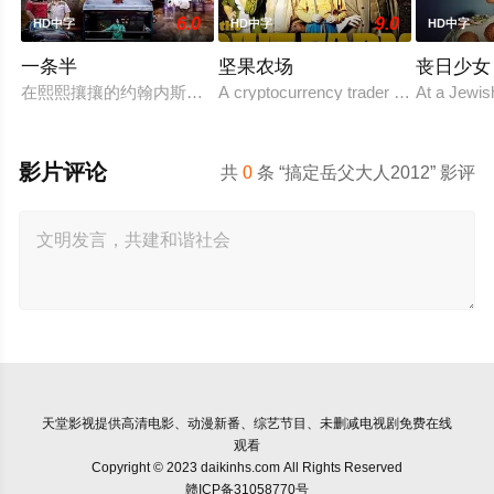
6.0
9.0
HD中字
HD中字
HD中字
一条半
坚果农场
丧日少女
在熙熙攘攘的约翰内斯堡市中心，一对性格迥异的搭档在南非动
A cryptocurrency trader from San Fran
At a Jewish
影片评论
共
0
条 “搞定岳父大人2012” 影评
天堂影视
提供高清电影、动漫新番、综艺节目、未删减电视剧免费在线
观看
Copyright © 2023 daikinhs.com All Rights Reserved
赣ICP备31058770号