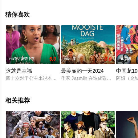
立东,王虎成,冉旭,周雷等演员精彩演绎的大陆电影，手机免
费观看高清无删减完整版电影就上天堂电影网，更多剧情
猜你喜欢
信息可移步至豆瓣电影、电视猫或剧情网等平台了解。
5.0
7.0
HD官方英语中字
HD中字
HD国语
这就是幸福
最美丽的一天2024
中国龙19
四十岁对于公主来说本是一件低调的事情，但当她最好的朋友为
作家 Jasmijn 在造成致命事
阿姆（金
相关推荐