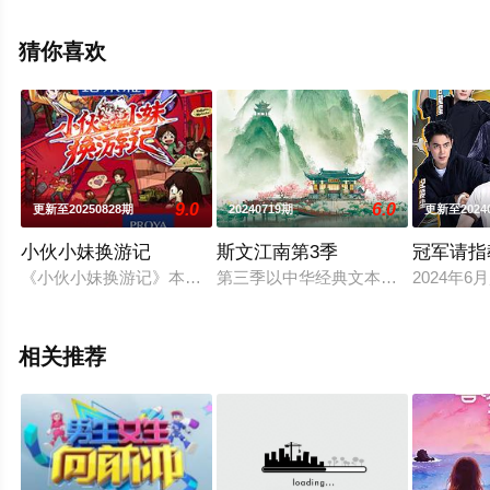
影网，更多剧情信息可移步至豆瓣综艺、电视猫或剧情网
等平台了解。
猜你喜欢
9.0
6.0
更新至20250828期
20240719期
更新至2024
小伙小妹换游记
斯文江南第3季
冠军请指
《小伙小妹换游记》本片将以“跨越山海·共情共生”为主题，让“
第三季以中华经典文本为溯源，赓续中
2024
相关推荐