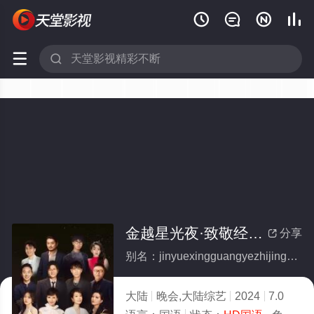






金越星光夜·致敬经典超级歌会
分享

别名：jinyuexingguangyezhijingjingdianchaojigehui
大陆
晚会,大陆综艺
2024
7.0