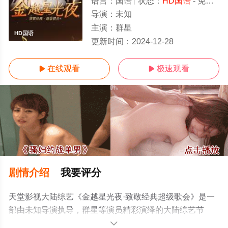
语言：
国语
状态：
HD国语
- 免费在线观看
导演：
未知
主演：
群星
HD国语
更新时间：
2024-12-28
在线观看
极速观看


剧情介绍
我要评分
天堂影视大陆综艺《金越星光夜·致敬经典超级歌会》是一
部由未知导演执导，群星等演员精彩演绎的大陆综艺节
目，手机免费观看高清无删减完整版综艺节目就上天堂电
