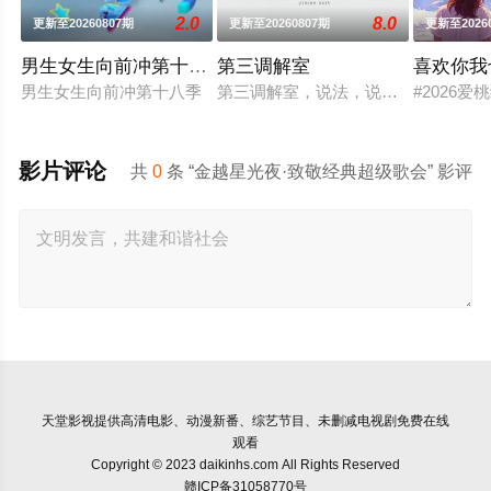
2.0
8.0
更新至20260807期
更新至20260807期
更新至2026
男生女生向前冲第十八季
第三调解室
喜欢你我
男生女生向前冲第十八季
第三调解室，说法，说理，说亲情。
#2026
影片评论
共
0
条 “金越星光夜·致敬经典超级歌会” 影评
天堂影视
提供高清电影、动漫新番、综艺节目、未删减电视剧免费在线
观看
Copyright © 2023 daikinhs.com All Rights Reserved
赣ICP备31058770号