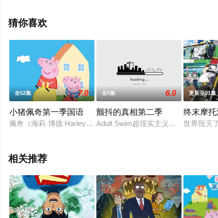
导，Red,Hot,Chili,Peppers,安东尼·凯迪斯,弗利,约翰·弗拉
西特,查德·史密斯,艾米丽·奥布莱恩,费奥多尔·钱恩,彼得·迈
猜你喜欢
克尔,素玛立·蒙塔诺,约翰·博耶加,艾德·斯克林,塞恩娜·
金,Dwane,Walcott,拉胡尔·寇利,帕梅拉·诺姆韦特等演员精
彩演绎的美国动漫，大结局剧情已揭晓（全10集），手机
免费观看高清无删减完整版动漫全集就上天堂电影网，更
多剧情信息可移步至豆瓣动漫、电视猫或剧情网等平台了
7.0
6.0
全52集
全5集
更新至01集
解。
小猪佩奇第一季国语
颤抖的真相第二季
终末摩托
佩奇（海莉·博德 Harley Bird 配音）是一只可爱的粉红色小猪
Adult Swim超现实主义剧集The Shiv
世界毁灭
相关推荐