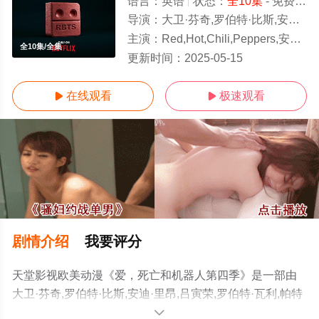
语言：
英语
状态：
全10集
- 免费在线观看
导演：
大卫·芬奇,罗伯特·比斯,安迪·里昂,吕寅荣,罗伯特·瓦利,帕特里克·奥斯本,蒂姆·米勒,迭戈·波拉尔,埃米莉·迪恩
主演：
Red,Hot,Chili,Peppers,安东尼·凯迪斯,弗利,约翰·弗拉西特,查德·史密斯,艾米丽·奥布莱恩,费奥多尔·钱恩,彼得·迈克尔,素玛立
全10集/全集
更新时间：
2025-05-15
在线观看
极速观看


剧情介绍
我要评分
天堂影视欧美动漫《爱，死亡和机器人第四季》是一部由
大卫·芬奇,罗伯特·比斯,安迪·里昂,吕寅荣,罗伯特·瓦利,帕特
里克·奥斯本,蒂姆·米勒,迭戈·波拉尔,埃米莉·迪恩导演执
