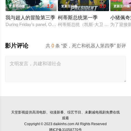
1.0
5.0
更新至09集
更新至03集
更新至09集
我与超人的冒险第三季
柯蒂斯总统第一季
小猪佩奇
During Friday’s panel, Ouweleen also revealed that “My Adventur
柯蒂斯总统（凯斯·大卫 Keith 
为了迎接
影片评论
共
0
条 “爱，死亡和机器人第四季” 影评
天堂影视
提供高清电影、动漫新番、综艺节目、未删减电视剧免费在线
观看
Copyright © 2023 daikinhs.com All Rights Reserved
赣ICP备31058770号