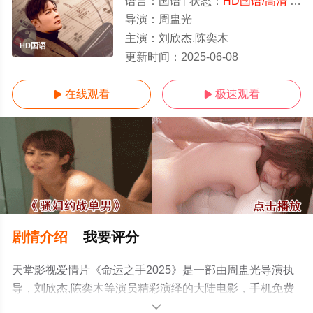
语言：
国语
状态：
HD国语/高清
- 免费在线观看
导演：
周盅光
主演：
刘欣杰,陈奕木
HD国语
更新时间：
2025-06-08
在线观看
极速观看


剧情介绍
我要评分
天堂影视爱情片《命运之手2025》是一部由周盅光导演执
导，刘欣杰,陈奕木等演员精彩演绎的大陆电影，手机免费
观看高清无删减完整版电影就上天堂电影网，更多剧情信
