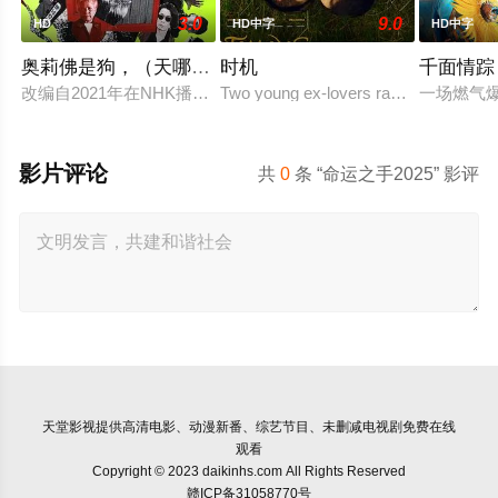
3.0
9.0
HD
HD中字
HD中字
奥莉佛是狗，（天哪！！）这家伙电影版
时机
千面情踪
改编自2021年在NHK播出的同名剧集，只有狭间县警鉴识科警
Two young ex-lovers randomly reconn
一场燃气
影片评论
共
0
条 “命运之手2025” 影评
天堂影视
提供高清电影、动漫新番、综艺节目、未删减电视剧免费在线
观看
Copyright © 2023 daikinhs.com All Rights Reserved
赣ICP备31058770号