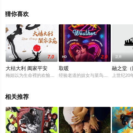
息可移步至豆瓣电影、电视猫或剧情网等平台了解。
猜你喜欢
7.0
2.0
HD
HD
正片
大桔大利 阖家平安
取暖
融之堂（
梅姐以为生命裡的欢愉都离她远去，直到重遇前夫志远，志远因
经验老道的妓女与菜鸟男娼上床后，
上世纪20
相关推荐