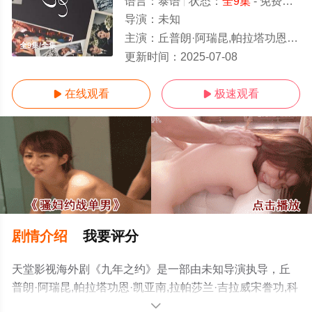
语言：
泰语
状态：
全9集
- 免费在线观看
导演：
未知
主演：
丘普朗·阿瑞昆,帕拉塔功恩·凯亚南,拉帕莎兰·吉拉威宋誊功,科恩·希瑞嵩
全9集/全集
更新时间：
2025-07-08
在线观看
极速观看


剧情介绍
我要评分
天堂影视海外剧《九年之约》是一部由未知导演执导，丘
普朗·阿瑞昆,帕拉塔功恩·凯亚南,拉帕莎兰·吉拉威宋誊功,科
恩·希瑞嵩等演员精彩演绎的泰国电视剧，大结局剧情已揭
