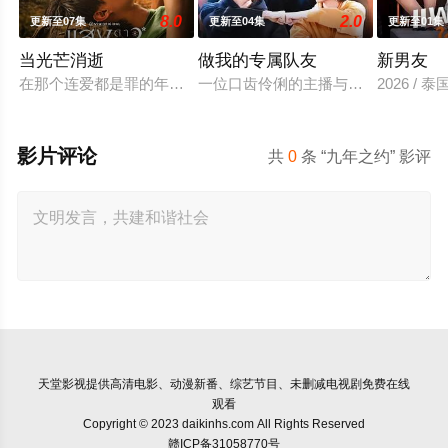
8.0
2.0
更新至07集
更新至04集
更新至01集
当光芒消逝
做我的专属队友
新男友
在那个连爱都是罪的年代，他们选择了彼此。 1976年10月6日
一位口齿伶俐的主播与新手玩家！顶级
2026 / 泰
影片评论
共
0
条 “九年之约” 影评
天堂影视
提供高清电影、动漫新番、综艺节目、未删减电视剧免费在线
观看
Copyright © 2023 daikinhs.com All Rights Reserved
赣ICP备31058770号