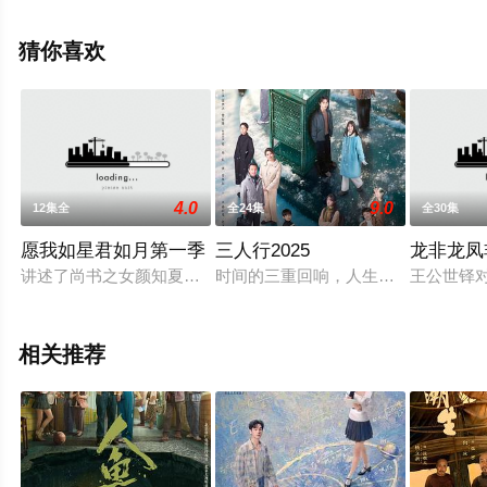
为,林溥来,黄婧灵,林家乐,钟翠诗,陈力行,蔡伟韬,林夕童,罗
皓谊,黄键丰,刘俊亨,苏丽明,冯子亮,卢映彤,叶进康等演员精
猜你喜欢
彩演绎的中国香港电视剧，手机免费观看高清无删减完整
版电视剧全集就上天堂电影网，热播电视剧提前免费观
看，更多剧情信息可移步至豆瓣电视剧、电视猫或剧情网
等平台了解。
4.0
9.0
12集全
全24集
全30集
愿我如星君如月第一季
三人行2025
龙非龙凤
讲述了尚书之女颜知夏女扮男装误入皇宫，被当作小太监无法脱
时间的三重回响，人生的无数可能。
王公世铎
相关推荐