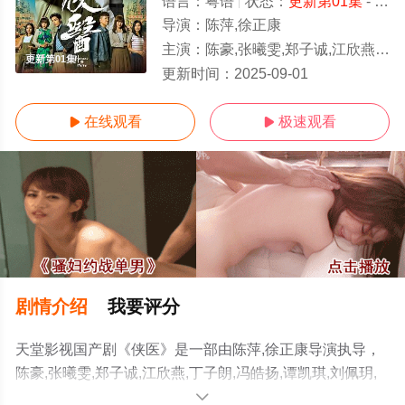
语言：
粤语
状态：
更新第01集
- 免费在线观看
导演：
陈萍,徐正康
主演：
陈豪,张曦雯,郑子诚,江欣燕,丁子朗,冯皓扬,谭凯琪,刘佩玥,陈嘉辉,黎燕珊,郭柏妍,马贯东,卢宛茵,张武孝,林映辉,程可为,林溥来,黄婧灵,林家乐,
更新第01集
更新时间：
2025-09-01
在线观看
极速观看


剧情介绍
我要评分
天堂影视国产剧《侠医》是一部由陈萍,徐正康导演执导，
陈豪,张曦雯,郑子诚,江欣燕,丁子朗,冯皓扬,谭凯琪,刘佩玥,
陈嘉辉,黎燕珊,郭柏妍,马贯东,卢宛茵,张武孝,林映辉,程可
