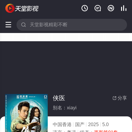






侠医
分享

别名：xiayi
中国香港
国产
2025
5.0