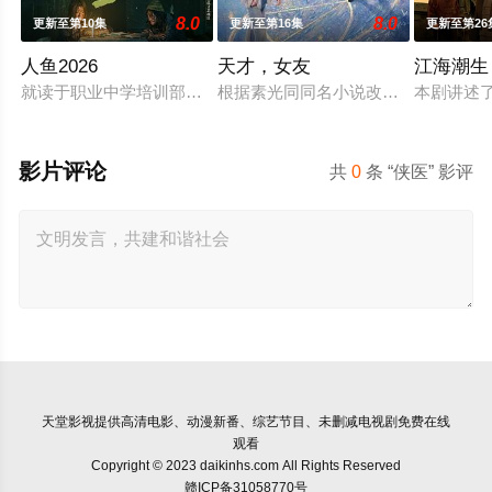
8.0
8.0
更新至第10集
更新至第16集
更新至第26
人鱼2026
天才，女友
江海潮生
就读于职业中学培训部的花季女生苏琳（黄杨钿甜 饰），虽自
根据素光同同名小说改编。江逾白长
本剧讲述
影片评论
共
0
条 “侠医” 影评
天堂影视
提供高清电影、动漫新番、综艺节目、未删减电视剧免费在线
观看
Copyright © 2023 daikinhs.com All Rights Reserved
赣ICP备31058770号