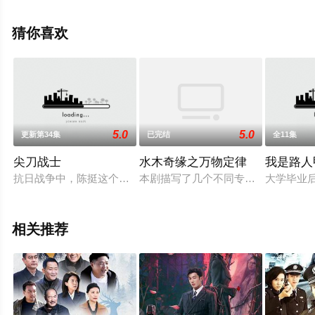
光,张芷溪,王驾麟,娃尔,欧米德,圻夏夏,邱心志,张峻宁,王子
睿,修庆,崔鹏,卢星宇,刘昱晗,张垒,陈博豪,杜雨宸,侯桐江,李
猜你喜欢
菲,李奕臻,白等演员精彩演绎的大陆电视剧，大结局剧情已
揭晓（全40集），手机免费观看高清无删减完整版电视剧
全集就上天堂电影网，热播电视剧提前免费观看，更多剧
情信息可移步至豆瓣电视剧、电视猫或剧情网等平台了
解。
5.0
5.0
更新第34集
已完结
全11集
尖刀战士
水木奇缘之万物定律
我是路人甲
抗日战争中，陈挺这个曾经受西方文化熏陶，也同样接受了共产
本剧描写了几个不同专业背景的大学
大学毕业
相关推荐