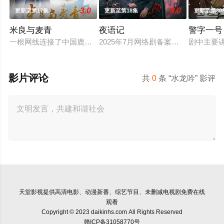
3.0
9.0
更新至第17集
更新至第18集
更新至第30
米良与麦青
夜语记
警字一号
一根网线连接了中国鹿鸣村和英国牛津，麦香通过视频向米良宣
2025年7月网络剧备案当代 都市 海
剧中主要
影片评论
共
0
条 “水龙吟” 影评
天堂影视
提供高清电影、动漫新番、综艺节目、未删减电视剧免费在线
观看
Copyright © 2023 daikinhs.com All Rights Reserved
赣ICP备31058770号