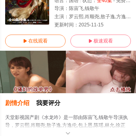
语言：
国语
状态：
全40集
- 免费在线观看
导演：
陈宙飞,钱敬午
主演：
罗云熙,肖顺尧,敖子逸,方逸伦,包上恩,陈瑶,林允,徐正溪,王以纶,谢彬彬,姜贞羽,白澍,李家豪,杨仕泽,常华森,夏之光,张芷溪,王驾麟,娃尔,欧米德
全40集/全集
更新时间：
2025-11-15
在线观看
极速观看


剧情介绍
我要评分
天堂影视国产剧《水龙吟》是一部由陈宙飞,钱敬午导演执
导，罗云熙,肖顺尧,敖子逸,方逸伦,包上恩,陈瑶,林允,徐正
溪,王以纶,谢彬彬,姜贞羽,白澍,李家豪,杨仕泽,常华森,夏之
