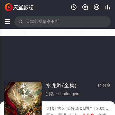






水龙吟(全集)
分享

别名：shuilongyin
大陆
古装,武侠,奇幻,国产
2025
10.