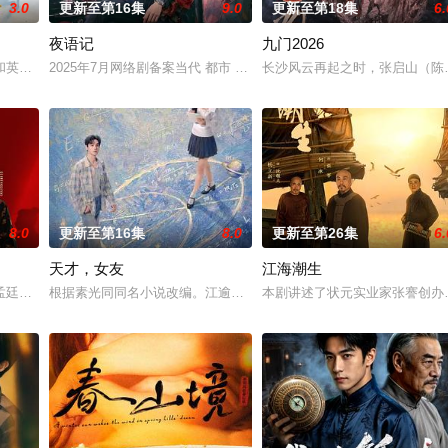
3.0
更新至第16集
9.0
更新至第18集
6.
夜语记
九门2026
钞货币。根据党中央指示，高景波、徐邵梁、孙希光和黄鹰等人开始筹备建立冀
和英国牛津，麦香通过视频向米良宣告：婚不结了。鹿鸣村开了锅，村民大骂麦
2025年7月网络剧备案当代 都市 海南越酷文化传媒有限公司
长沙风云再起之时，张启山（陈伟
8.0
更新至第16集
8.0
更新至第26集
6.
天才，女友
江海潮生
警用自己 的超凡的智慧与过人的勇气，屡破奇案、勇 擒元凶的故事，展现了人
孟廷辉，大平王朝有史以来个以女子进士科三元及第入翰林院的奇女子。十年前
根据素光同同名小说改编。江逾白长大以后，林知夏忽然对他说：“江
本剧讲述了状元实业家张謇创办