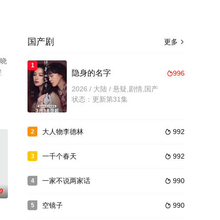
国产剧
更多

揭晓
1
视
隐身的名字
996

2026 / 大陆 / 悬疑,剧情,国产
状态：更新第31集
大人物李德林
992
2

一千个春天
992
3

一家不说两家话
990
4

0
空镜子
990
5
