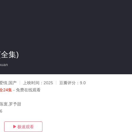
全集)
huan
爱情,国产
上映时间：
2025
豆瓣评分：
9.0
全24集
- 免费在线观看
,陈寰,罗予甜
06
极速观看
