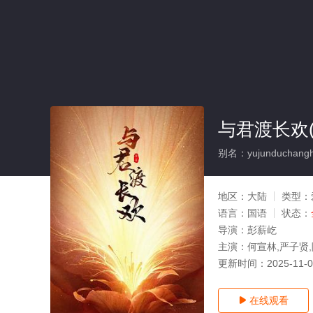
与君渡长欢(
别名：yujunduchang
地区：
大陆
类型：
语言：
国语
状态：
导演：
彭薪屹
主演：
何宣林,严子贤
更新时间：
2025-11-
在线观看
