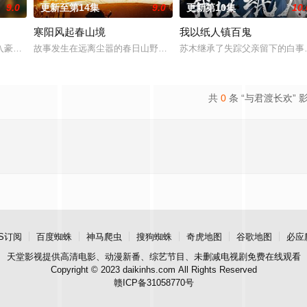
9.0
更新至第14集
9.0
更新第10集
10.
寒阳风起春山境
我以纸人镇百鬼
业挑战与境外竞争，通过创新实践实现本土设计理念突破的故事。
入豪门，成为京城高官家族的入赘女婿。原以为这场婚姻能改变人生，却发现自
故事发生在远离尘嚣的春日山野，两个孤独的人因机缘巧合相遇。一
苏木继承了失踪父亲留下的白事
共
0
条 “与君渡长欢” 
S订阅
百度蜘蛛
神马爬虫
搜狗蜘蛛
奇虎地图
谷歌地图
必应
天堂影视
提供高清电影、动漫新番、综艺节目、未删减电视剧免费在线观看
Copyright © 2023 daikinhs.com All Rights Reserved
赣ICP备31058770号