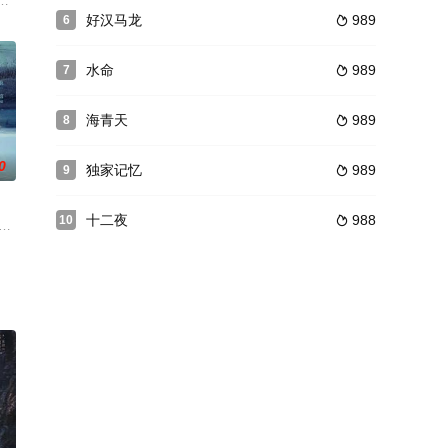
，天曜于十年
薇饰)亭亭玉立，二女儿夏天美(唐嫣饰)也是出
昌獗，犯罪分子盗取国库财富的罪行日新月异……为了斩断黑手，稽查惩处洗钱
中戏读书。谁知刚进校园就和室友林小曼发生争执，最终二人化干戈为玉帛，
好汉马龙
989
6

水命
989
7

海青天
989
8

0
独家记忆
989
9

十二夜
988
10

子算计，形势危
氓，并因此结识了漂亮的女记者王彤。纳净云自己要
放慢脚步故事梗概：这部电视剧叙述了赫赫有名的锦江饭店的创始人女老板董竹
不好的静秋响应号召上山下乡，在西村坪采风编写村史，遇到了英俊有才气的老三