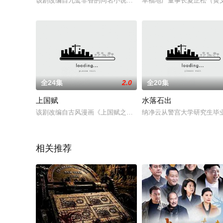
该剧改编自九鹭非香的同名小说，二十年前，天曜（侯明昊 饰）
幸福地产董事长夏正松（黄文
全24集
2.0
全20集
上国赋
水落石出
该剧改编自古风漫画《上国赋之千堆雪》。罪臣之女玄芊草资质
纳净云从警宫大学研究生毕
相关推荐