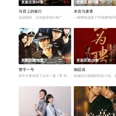
更新至第06集
4.0
更新至第13集
马背上的银行
米良与麦青
抗战期间，日伪政府强行推广、使用由“中国准备银行”发行的伪
一根网线连接了中国鹿鸣村
更新至第26集
9.0
更新至第20集
警字一号
御廷谣
剧中主要讲述了以谷一诚（李 崇霄饰演）为代表的冀北市公安刑
改编自行烟烟的同名小说。