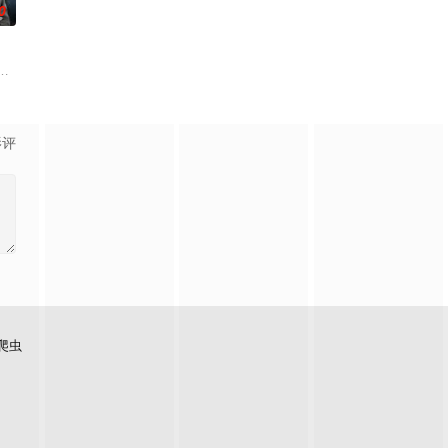
0
己不过是掩盖秘密的工具。在陌生又残酷的世界里，
人背负过往伤痕，避世居于深山；一人心怀迷茫，于旅途中误入这片山林。在四
馆，本想低调扎纸维生，却因一具流血的新娘纸人卷入了一场跨越十年的惊天
影评
爬虫