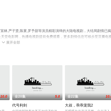
宣林,严子贤,陈寰,罗予甜等演员精彩演绎的大陆电视剧，大结局剧情已
上天堂电影网，热播电视剧提前免费观看，更多剧情信息可移步至豆瓣电
展开全部

10.0
全20集
5.0
全22集
10.
代号利剑
大叔，乖乖宠我2