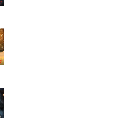
0
南银行，手艺
香是叛徒。麦香是婚前体检查出不孕症，从此走上虐
霆 饰）与吴老狗（曾舜晞 饰）强强联手，携手霍仙姑（陈瑶 饰）与九门诸人
0
民警察的赤
的她被他从死人堆里救出来，蓬头垢面口齿不清。十
逾白，我喜欢你，哲学和生物学意义上的喜欢。”那个夜晚，他脸颊微热，还听
大生企业，实业报国的故事。甲午战争后，国家蒙羞，张謇虽高中状元，却渴