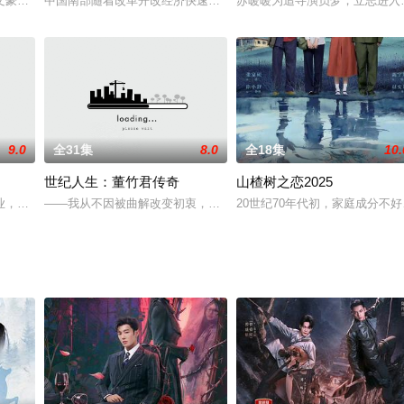
被心爱之人广寒门门主素影抽筋剥骨，并以五行之力封印于四方。机缘巧合之中
豪饰）与妻子于靓（郑卫莉饰）结婚三十年，家庭和睦幸福。大女儿夏友善(戚
中国南部随着改革开改经济快速发展，跨国黑帮金融犯罪的手法日益
苏暖暖为追寻演员梦，立志进入
9.0
全31集
8.0
全18集
10.
世纪人生：董竹君传奇
山楂树之恋2025
出众，一心想为父平冤，她积极寻找一个强有力的靠山；皇帝私生子尘同雪被太
业，分配到东环市公安局。在回来的火车上他三拳两脚打跑了调戏姑娘的几个流
——我从不因被曲解改变初衷，不因冷落而怀疑信念，亦不因年迈而
20世纪70年代初，家庭成分