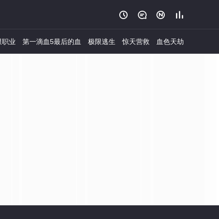




限职业
第一滴血5最后的血
极限逃生
惊天营救
血色天劫