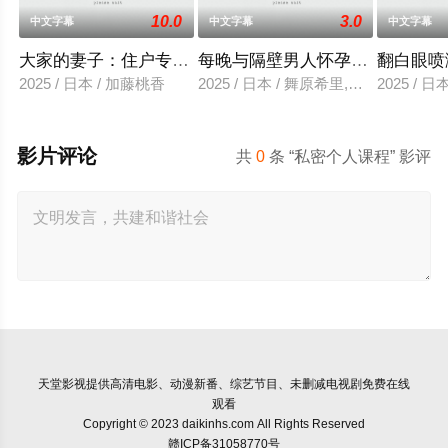
10.0
3.0
中文字幕
中文字幕
中文字幕
大家的妻子：住户专用洞口
每晚与隔壁男人怀孕性爱
翻白眼喷
2025 / 日本 / 加藤桃香
2025 / 日本 / 舞原希里,佐川金二
2025 / 
影片评论
共
0
条 “私密个人课程” 影评
天堂影视
提供高清电影、动漫新番、综艺节目、未删减电视剧免费在线
观看
Copyright © 2023 daikinhs.com All Rights Reserved
赣ICP备31058770号