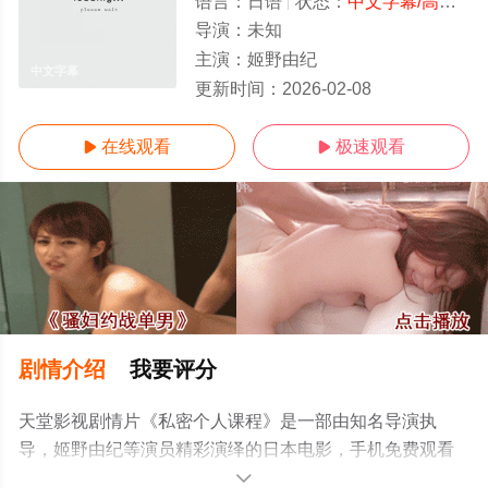
语言：
日语
状态：
中文字幕/高清
- 
导演：
未知
主演：
姬野由纪
中文字幕
更新时间：
2026-02-08
在线观看
极速观看


剧情介绍
我要评分
天堂影视剧情片《私密个人课程》是一部由知名导演执
导，姬野由纪等演员精彩演绎的日本电影，手机免费观看
高清无删减完整版电影就上天堂电影网，更多剧情信息可
