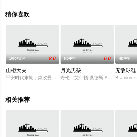
移步至豆瓣电影、电视猫或剧情网等平台了解。
猜你喜欢
8.0
6.0
1080P蓝光
HD中字
HD中字
山椒大夫
月光男孩
无敌球鞋
平安时代末期，廉政爱民的岩城父母官平正氏（清水将夫饰）因
奇伦（艾什顿·桑德斯 Ashton Sand
Brandon is
相关推荐