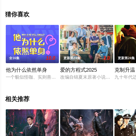
整版电视剧全集就上天堂电影网，热播电视剧提前免费观
看，更多剧情信息可移步至豆瓣电视剧、电视猫或剧情网
猜你喜欢
等平台了解。
10.0
3.0
全16集
更新第24集
更新第24集
他为什么依然单身
爱的方程式2025
克制升温
一个貌似怪咖、实则善良的人，最终被世界宽容的故事。通过塑
改编自锦夏末原著小说《恶魔少爷别惹
九十年代
相关推荐