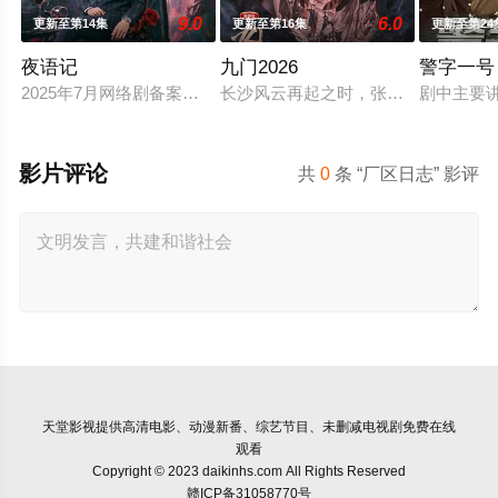
9.0
6.0
更新至第14集
更新至第16集
更新至第24
夜语记
九门2026
警字一号
2025年7月网络剧备案当代 都市 海南越酷文化传媒有限公司
长沙风云再起之时，张启山（陈伟霆 
剧中主要
影片评论
共
0
条 “厂区日志” 影评
天堂影视
提供高清电影、动漫新番、综艺节目、未删减电视剧免费在线
观看
Copyright © 2023 daikinhs.com All Rights Reserved
赣ICP备31058770号