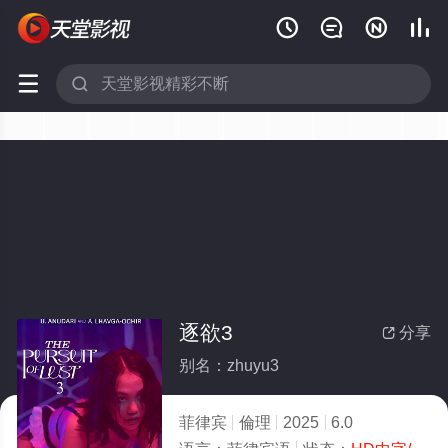






逐欲3
分享

别名：zhuyu3
菲律宾
倫理
2025
6.0