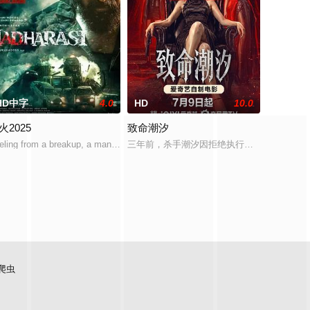
HD中字
4.0
HD
10.0
火2025
致命潮汐
美国在战争期
战斗。泽法尔一直在努力窃取民众的生命力来充实自己的力量，而人民的守护者
被冠以“不死之身杉元”之名的原军人杉元佐一与阿依努族少女阿希莉帕一起在
eling from a breakup, a man with a tragic past becomes involved in a
三年前，杀手潮汐因拒绝执行灭口命令背叛组
爬虫