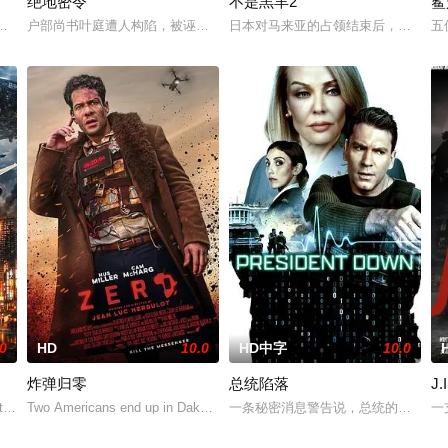
绝地密令
不是羔羊2
鲨
，旨在通过电影让观众意识到毒品的可怕，着重塑造了缉毒警察在危险环境中坚
英商勾结黑帮强拆工厂压榨劳工，叶问挺身仗义执言，遭多方联手构陷，蒙谋
户部尚书叶庭遭人构陷，被诬私贪国库银两，身陷囹圄在即，叶庭急召其
日本对马来亚的占领结束后，梅尔在
五
.0
HD
10.0
HD中字
10.0
炸弹归零
总统陷落
J
黑莲 饰）因对在便利店工作的女性·葵一见钟情而决定金盆洗手，在经历结婚、
ted by a Japanese doctor in Tokyo escapes
Two Americans end up in Dakar, Senegal with bombs strapped to their c
一条秘密消息警告说，总统的起搏器
一