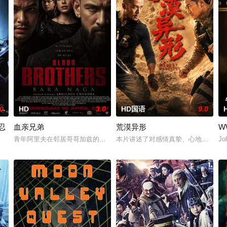
.0
HD
3.0
HD国语
9.0
忍
血亲兄弟
荒漠异形
W
企图毁掉他的事业。在搜集证据以洗清自身冤屈的过程中，他与年少时的旧爱重
青年阿里夫在邻居哥哥加兹的建议下，成为黑帮大佬麾下的一名保镖。一
本片讲述了对感情真挚、心地善良的
Jo
新兴宗教“白莲教”暗中煽动百姓，策划推翻德川幕府。为了调查这股势力，狐之