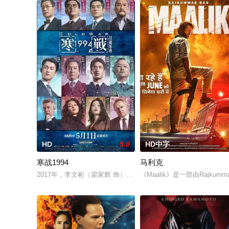
HD
5.0
HD中字
1
寒战1994
马利克
2017年，李文彬（梁家辉 饰）突然失踪，与此同时，蔡元祺在
《Maalik》是一部由Raj