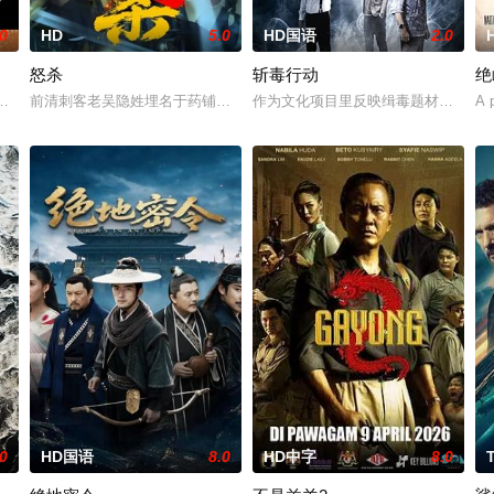
.0
HD
5.0
HD国语
2.0
怒杀
斩毒行动
绝
案的过程中，他面临着来自超自然界的威胁。为了维护两个世界的平衡，他必须
迈的阿喀琉斯被忒提斯从冥界释放至现代世界，他必须直面新世界的暴力法则
前清刺客老吴隐姓埋名于药铺，却为守护单亲母女小茜和依依，被迫出手
作为文化项目里反映缉毒题材的电影《斩
A p
.0
HD国语
8.0
HD中字
8.0