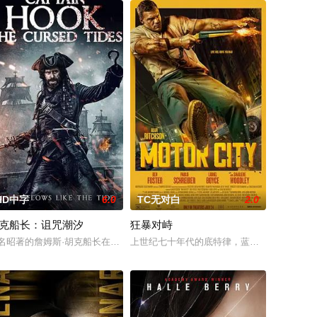
HD中字
6.0
TC无对白
2.0
克船长：诅咒潮汐
狂暴对峙
启了一
的故事。这部电影以社会问题为基础
速消灭了试图阻止他们的军队。 现在阻止外星人的唯一希望，在于政府一个专
贩格里夫和艾伯特碰面交换毒品。两人意外地亮出了警徽——格里夫的联邦调查
名昭著的詹姆斯·胡克船长在宿敌斯米上将的惨败后，躲藏在沿海小镇埃尔德里
上世纪七十年代的底特律，蓝领工人约翰·米