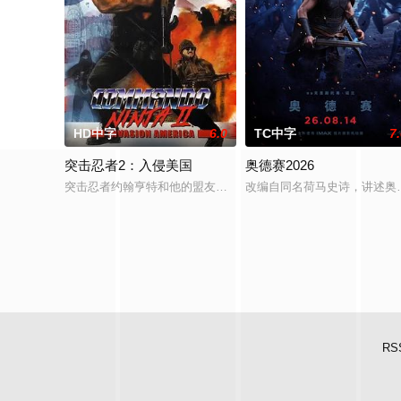
HD中字
6.0
TC中字
7
突击忍者2：入侵美国
奥德赛2026
突击忍者约翰亨特和他的盟友们奉命阻止冷战结束后反美联盟构成
改编自同名荷马史诗，讲述奥德
RS