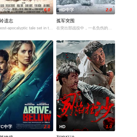
HD中字
6.0
HD中字
2.0
岭遗志
孤军突围
与精灵之王展开
与旧神的阴谋，在宿命与自由间重写英雄的终章
击杀黑帮一伙而暴露身份。幕后黑手向爷派杀手左轮抓住母女二人要挟并引出
毒行动》以“枪战”、“战友情”、“卧底”、“父子情”作为影片的看点，拍摄地
ost-apocalyptic tale set in the west Balkans, after a nuclear war.
在突出部战役中，一名负伤的美军士兵被困在
TC中字
2.0
HD
1.0