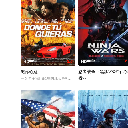
HD中字
5.0
HD中字
7
随你心意
忍者战争～黑狐VS将军乃
者～
一名男子深陷残酷的现实危机，昔日儿时的挚友竟然暗中陷害，
故事发生在江户时代。神秘的