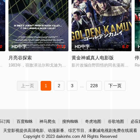
.0
HD中字
10.0
HD中字
6.0
月亮谷探索
黄金神威真人电影版
停
的威胁。然而，他们的敌人却出乎意料：并非他们预想中的“红色威胁”，而是
修斯（马特·达蒙 饰）的故事，以及他在特洛伊战争后10年的回家之旅。
1983年，宿敌泽法尔和戈迪为了月谷居民的命运展开了一场旷日持久的
影片改编自野田悟的同名漫画，讲述了
Re
上一页
1
2
3
...
228
下一页
S订阅
百度蜘蛛
神马爬虫
搜狗蜘蛛
奇虎地图
谷歌地图
必应
天堂影视
提供高清电影、动漫新番、综艺节目、未删减电视剧免费在线观看
Copyright © 2023 daikinhs.com All Rights Reserved