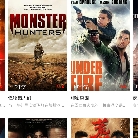
.0
HD中字
10.0
HD中字
8.0
怪物猎人们
绝密突围
虎
英国惨遭暗杀。为此，刘杰辉（郭富城 饰）向简奥伟（周润发 饰）寻求协助，开
kummar Rao主演的黑帮剧，预计将是一个关于一个人在黑社会上台的扣人心弦
当一艘外星监狱飞船在加州沙漠坠毁时，释放出一个又一个怪物，他们迅
在墨西哥边境的一桩毒品交易中，毒
臭