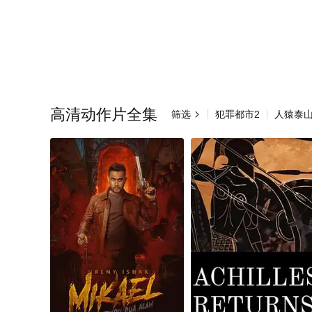
高清动作片全集
筛选
犯罪都市2
人猿泰
