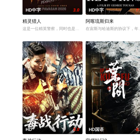
HD中字
3.0
HD中字
7
精灵猎人
阿喀琉斯归来
这是一位精英警察，同时也是精灵猎手。在调查一系列血腥谋杀
在宙斯与哈迪斯的协议下，年
HD
5.0
HD国语
6