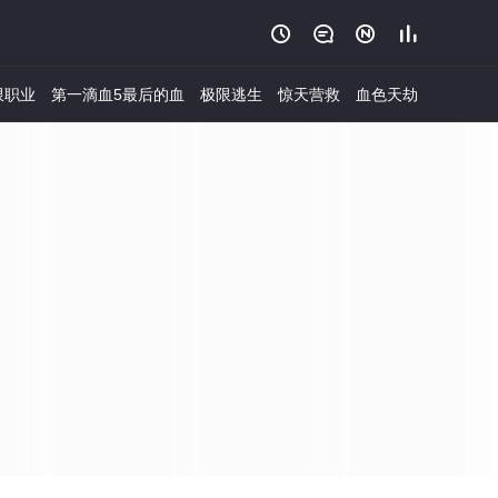




限职业
第一滴血5最后的血
极限逃生
惊天营救
血色天劫