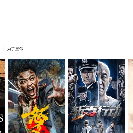
山
为了皇帝