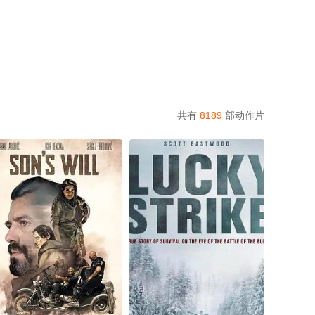
共有
8189
部动作片