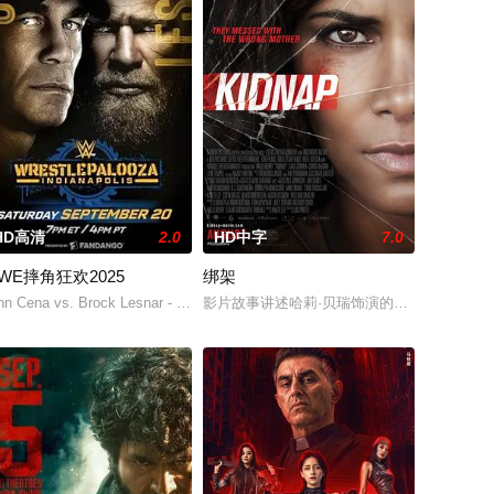
HD高清
2.0
HD中字
7.0
WE摔角狂欢2025
绑架
逢，同时也意外
场精心策划的阴谋让忠心耿耿的阿里夫被诬陷成家族叛徒，被迫逃亡的他向多
沈家驹在爱妻因病去世之后，来到了一个沙漠小镇散心，没曾想遭遇了被陨石辐
hn Cena vs. Brock Lesnar - One last time. Undisputed WWE Champion Co
影片故事讲述哈莉·贝瑞饰演的母亲发现儿子
一族首领石动律花（山本千寻 饰）展开秘密行