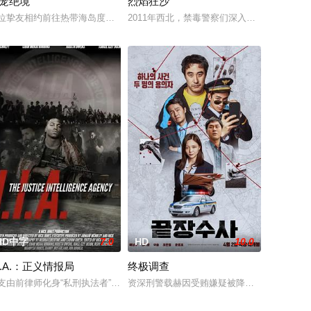
笼绝境
烈焰狂沙
守岗位，与毒贩
杀罪入狱。狱中黑帮步步设局加害，危机四伏。身陷
子叶护相见。叶护心知父亲蒙冤，却无力翻案，只得冒险护送父亲逃亡。途中
新加坡的特别行动组担任警察。这一次，他要对付的是黑帮，其中大多数人在鸦
位挚友相约前往热带海岛度假，计划在碧蓝海域中体验刺激的鲨鱼笼潜水，同
2011年西北，禁毒警察们深入危险境地，
HD中字
7.0
HD
10.0
.I.A.：正义情报局
终极调查
女儿出生后
h
受到了损害，她的团队争先恐后地阻止了一个看不见的敌人，要求在午夜前支付
支由前律师化身“私刑执法者”带领的秘密黑幕行动小队，长期穿梭于暗处，与
资深刑警载赫因受贿嫌疑被降职至乡下警局，