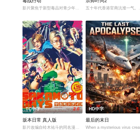
毒战行动
宗师叶问2
影片聚焦于新型毒品对青少年的危害，对社会秩序的破坏为主题
五十年代香港官商沆瀣一气。
TC中字
2.0
HD中字
5
坂本日常 真人版
最后的末日
影片改编自铃木祐斗的同名漫画，天才杀手主人公·坂本太郎（目
When a mysterious virus crea