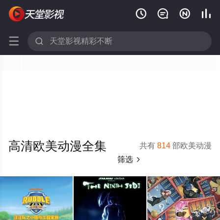






高清欧美动漫全集
共有
814
部欧美动漫
筛选
