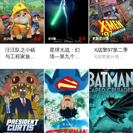
6.0
5.0
6.0
全26集
全8集
更新至08集
汪汪队之小砾
星球大战：幻
X战警97第二季
与工程家族第
境—第九个绝
X战警被分散到了各
三季国语
地武士
《汪汪队之小砾与工程家族第2季》是著名儿童动画系列《汪汪
该剧延续《星球大战：幻境》的世界观，