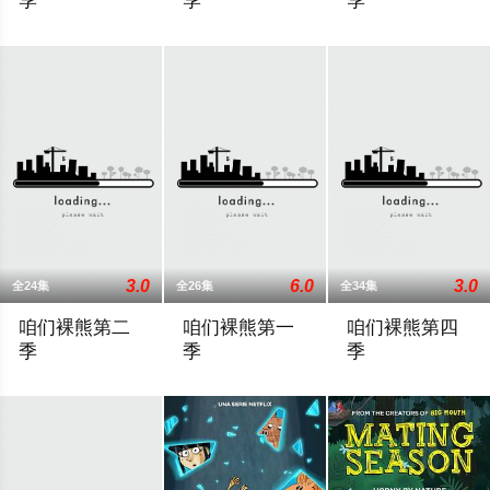
季
季
季
Learning numbers and how to count with colourful personified bloc
日常工作是一部由J. G. Quintel创作
全球最具知名度的
3.0
6.0
3.0
全24集
全26集
全34集
咱们裸熊第二
咱们裸熊第一
咱们裸熊第四
季
季
季
《咱们裸熊》是Cartoon Network于2015年7月推出的电视卡通，改编
本作主人公是三只拟人化的熊，分别是热血灰熊Gri
The fourth season o