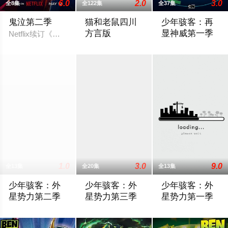
6.0
2.0
3.0
全8集
全122集
全37集
鬼泣第二季
猫和老鼠四川
少年骇客：再
方言版
显神威第一季
Netflix续订《鬼泣》第二季。
Chuck Jones团队1965-1972年间基于H
小班是一位十岁大
1.0
3.0
9.0
全13集
全20集
全13集
少年骇客：外
少年骇客：外
少年骇客：外
星势力第二季
星势力第三季
星势力第一季
As the team checks on possible alien activity, they're stopped by
Vilgax has beaten the heroes of ten planet
15 year old Ben Tenn