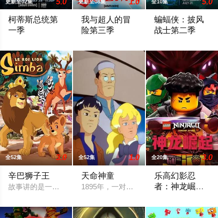
5.0
1.0
5.0
更新至02集
更新至08集
全10集
柯蒂斯总统第
我与超人的冒
蝙蝠侠：披风
一季
险第三季
战士第二季
柯蒂斯总统（凯斯·大卫 Keith David 配音）及其古怪的
During Friday’s panel, Ouweleen also reve
2026 / 美国 /
3.0
1.0
3.0
全52集
全52集
全20集
辛巴狮子王
天命神童
乐高幻影忍
者：神龙崛起
故事讲的是一个叫辛巴的小狮子在困难中进行历练，最终成为丛
1895年，一对男女神童降世。两个孩子
第三季
禁忌五人组强势回