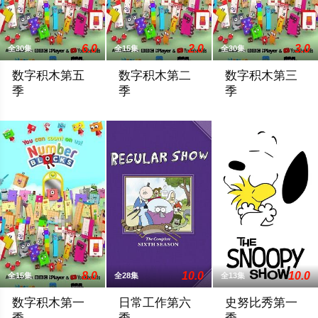
6.0
2.0
3.0
全30集
全15集
全30集
数字积木第五
数字积木第二
数字积木第三
季
季
季
Learning numbers and how to count with colourful personified bloc
五个头上带有数字的小盒子，通过一系列
Learning numbers an
8.0
10.0
10.0
全15集
全28集
全13集
数字积木第一
日常工作第六
史努比秀第一