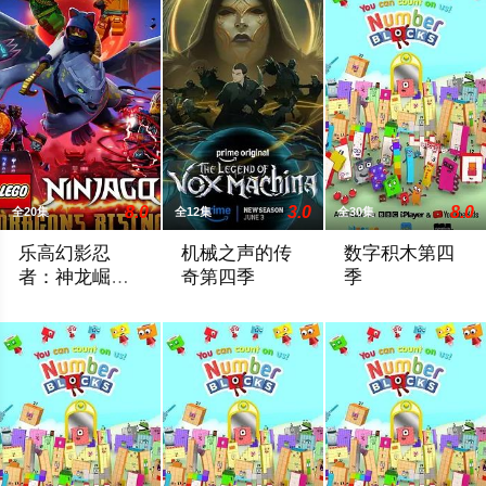
8.0
3.0
8.0
全20集
全12集
全30集
乐高幻影忍
机械之声的传
数字积木第四
者：神龙崛起
奇第四季
季
第二季
乐高幻影忍者：神龙崛起 第二季
Prime Video续订第四季。
Learning numbers an