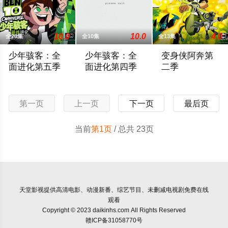
10.0
10.0
4.0
全20集
全10集
全13集
少年骇客：全
少年骇客：全
变身侠阿奔第
面进化第五季
面进化第四季
二季
田小班是一位十岁大的男孩，他的生活因为一个撞上地球的陨石而永
少年骇客：全面进化 第四季
故事讲述十岁少年
第一页
上一页
下一页
最后页
当前
第1页
/ 总共 23页
天堂影视
提供高清电影、动漫新番、综艺节目、未删减电视剧免费在线
观看
Copyright © 2023 daikinhs.com All Rights Reserved
赣ICP备31058770号