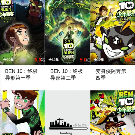
8.0
5.0
8.0
全20集
全32集
全10集
BEN 10：终极
BEN 10：终极
变身侠阿奔第
异形第一季
异形第二季
四季
魔贾斯事件已经过去，却又来了新的危机。他就是阿格果。阿格
The team's camping break is interrupted w
在洛杉矶的霓虹雨