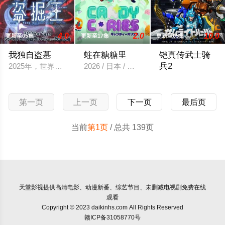
4.0
2.0
10.0
更新至05集
更新至17集
更新至05集
我独自盗墓
蛀在糖糖里
铠真传武士骑
兵2
2025年，世界各处惊现古墓，获得墓中“宝物”之人便能获得先
2026 / 日本 / 内详
妖邪帝王・羅真我
第一页
上一页
下一页
最后页
当前
第1页
/ 总共 139页
天堂影视
提供高清电影、动漫新番、综艺节目、未删减电视剧免费在线
观看
Copyright © 2023 daikinhs.com All Rights Reserved
赣ICP备31058770号