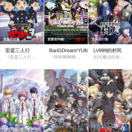
2.0
10.0
4.0
更新至05集
更新至08集
更新至07集
雷霆三人行
BanGDream!YUME∞MITA
LV999的村民
《雷霆三人行》讲述了三个青梅竹马的挚友拼命寻找失踪少女的故
「哔呀啊啊啊啊——！！！」为了乐团出
剑与魔法的世界—