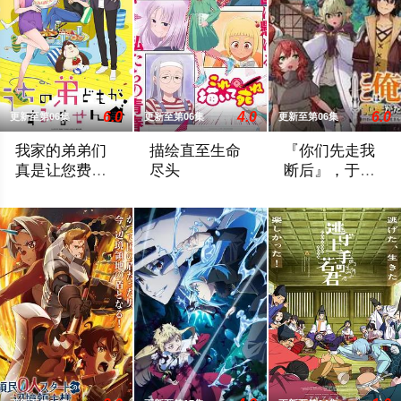
6.0
4.0
6.0
更新至第06集
更新至第06集
更新至第06集
我家的弟弟们
描绘直至生命
『你们先走我
真是让您费心
尽头
断后』，于是
了
10年后我成为
高一结束的春假，糸因为母亲再婚而搬家。但让她没想到的是，竟
女高中生安海相非常喜欢看漫画，尤其是 
面对庞大的魔神大
了传说