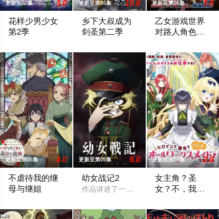
3.0
10.0
3.0
更新至07集
更新至第05集
更新至第05集
花样少男少女
乡下大叔成为
乙女游戏世界
第2季
剑圣第二季
对路人角色很
不友好第二季
在第二季中，通过修学旅行和舞会等在原作中广受欢迎的篇章，细
乡下剑术师范贝里尔·加德南特。如今，
前世身为社畜的里
4.0
6.0
2.0
更新至第05集
更新至第05集
更新至第07集
不虐待我的继
幼女战记2
女主角？圣
母与继姐
女？不，我是
作品讲述了一位精英上班族转生至战火纷
杂役女仆（自
某个名门望族的庶女——中村美冶，原本与母亲两人过着虽清贫
转生到乙女游戏世
豪）！