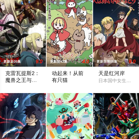
9.0
4.0
9.0
更新至05集
更新至43集
更新至第05集
克雷瓦提斯2：
动起来！从前
天是红河岸
魔兽之王与虚
有只猫
日本国中女生铃木
伪的勇者传承
勇者艾莉西亚斩杀了多雷尔将军，海登与博雷托两国的战争就此落
动起来！从前有只猫