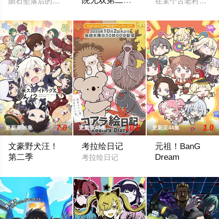
院无双第二回
陨石坠落后的第十年，由于巨大结晶释放出的神秘粒子“梅比乌斯
在某个古老村落的遗
转生，S等级作
由绝望中转生的最强贤者，到400年后的
弊魔术师冒险
记
7.0
10.0
1.0
更新至06集
更新至43集
更新至44集
文豪野犬汪！
考拉绘日记
元祖！BanG
第二季
Dream
考拉绘日记
欢迎来到以虚构都市「横滨」为舞台，一众如同疯跑乱咬、四处
流行又可爱的乐队