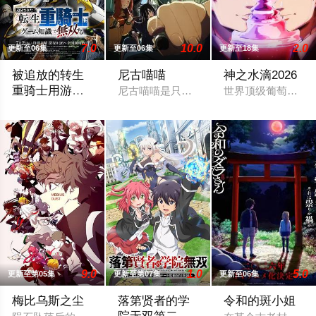
7.0
10.0
2.0
更新至06集
更新至06集
更新至18集
被追放的转生
尼古喵喵
神之水滴2026
重骑士用游戏
尼古喵喵是只超爱抽烟的废物兽人！因为
世界顶级葡萄酒评论
知识开无双
“重骑士”——那是一个以防御为主，吸引敌人攻击以保护队友的
9.0
1.0
5.0
更新至第05集
更新至第07集
更新至06集
梅比乌斯之尘
落第贤者的学
令和的斑小姐