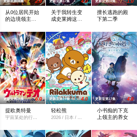
2.0
4.0
1.0
更新至第06集
更新至第17集
更新至第04集
从0位居民开始
关于我转生变
擅长逃跑的殿
的边境领主大
成史莱姆这档
下第二季
人
事第四季
因长期在战争中活跃，而被称为〝救国英雄〞的男人——迪亚斯。
举办开国祭并与各国缔结邦交的魔国联邦
公元1333年，
6.0
4.0
4.0
更新至第06集
更新至第19集
更新至第17集
提欧奥特曼
轻松熊
小书痴的下克
上领主的养女
宇宙某处的行星“H12”这颗与地球极其相似的星球，某日遭到
2026 / 日本 / 内详
打造一个所有人都