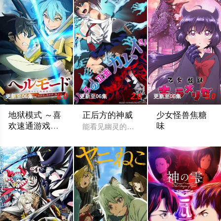
8.0
2.0
3.0
更新至06集
更新至06集
更新至06集
地狱模式 ～喜
正后方的神威
少女怪兽焦糖
欢速通游戏的
味
能看见幽灵的平凡女高中生·志津香，利用
玩家在废设定
在无名网络游戏的世界中，转生到最高难度“地狱模式”的前废人
恋か、破壊か――
异世界无双～
第2季