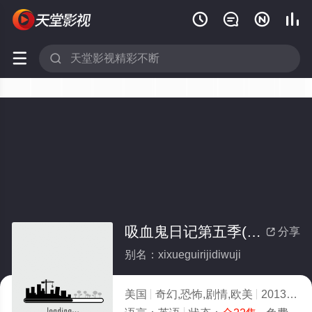






吸血鬼日记第五季(全集)
分享

别名：xixueguirijidiwuji
美国
奇幻,恐怖,剧情,欧美
2013
7.0