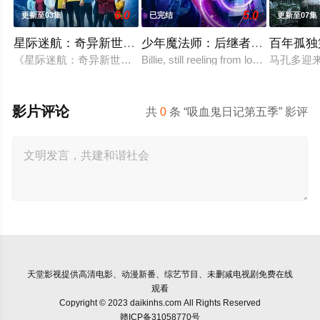
6.0
5.0
更新至03集
已完结
更新至07集
星际迷航：奇异新世界第四季
少年魔法师：后继者第三季
百年孤独
《星际迷航：奇异新世界》已续订第四季。
Billie, still reeling from losing Alex at
马孔多迎
影片评论
共
0
条 “吸血鬼日记第五季” 影评
天堂影视
提供高清电影、动漫新番、综艺节目、未删减电视剧免费在线
观看
Copyright © 2023 daikinhs.com All Rights Reserved
赣ICP备31058770号