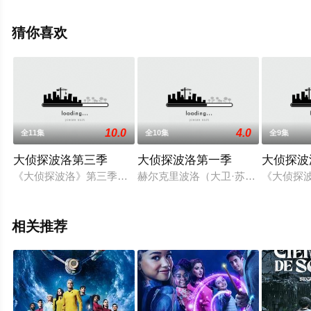
·阿科拉,迈克尔·特瑞威诺等演员精彩演绎的美国电视剧，大
结局剧情已揭晓（全22集），手机免费观看高清无删减完
猜你喜欢
整版电视剧全集就上天堂电影网，热播电视剧提前免费观
看，更多剧情信息可移步至豆瓣电视剧、电视猫或剧情网
等平台了解。
10.0
4.0
全11集
全10集
全9集
大侦探波洛第三季
大侦探波洛第一季
大侦探波
《大侦探波洛》第三季共10集，故事均改编自短篇小说，于1991年播出。1、
赫尔克里波洛（大卫·苏切特 Davi
《大侦探波
相关推荐