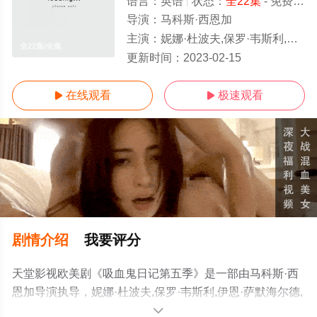
语言：
英语
状态：
全22集
- 免费在线观看
导演：
马科斯·西恩加
主演：
妮娜·杜波夫,保罗·韦斯利,伊恩·萨默海尔德,史蒂夫·R·麦奎因,卡特琳娜·格兰厄姆,扎齐·罗伊瑞格,坎迪丝·阿科拉,迈克尔·特瑞威诺
全22集/全集
更新时间：
2023-02-15
在线观看
极速观看


剧情介绍
我要评分
天堂影视欧美剧《吸血鬼日记第五季》是一部由马科斯·西
恩加导演执导，妮娜·杜波夫,保罗·韦斯利,伊恩·萨默海尔德,
史蒂夫·R·麦奎因,卡特琳娜·格兰厄姆,扎齐·罗伊瑞格,坎迪丝
