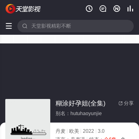






糊涂好孕姐(全集)
分享

别名：hutuhaoyunjie
丹麦
欧美
2022
3.0