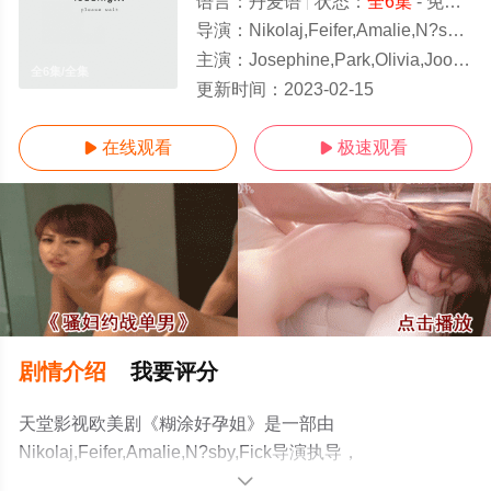
语言：
丹麦语
状态：
全6集
- 免费在线观看
导演：
Nikolaj,Feifer,Amalie,N?sby,Fick
主演：
Josephine,Park,Olivia,Joof,Lewerissa,西蒙·西尔斯,夏洛特·蒙克,米凯尔·比克耶,Emil,Prenter,Tam
全6集/全集
更新时间：
2023-02-15
在线观看
极速观看


剧情介绍
我要评分
天堂影视欧美剧《糊涂好孕姐》是一部由
Nikolaj,Feifer,Amalie,N?sby,Fick导演执导，
Josephine,Park,Olivia,Joof,Lewerissa,西蒙·西尔斯,夏洛特·
