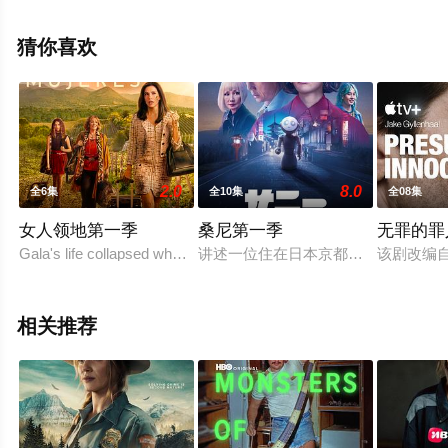
蒙克,米凯尔·比克耶,Emil,Prenter,Tammi,?
st,Jesper,Ole,Feit,Andersen,Ida,C?cilie,Rasmussen,等演
猜你喜欢
员精彩演绎的丹麦电视剧，大结局剧情已揭晓（全6集），
手机免费观看高清无删减完整版电视剧全集就上天堂电影
网，热播电视剧提前免费观看，更多剧情信息可移步至豆
瓣电视剧、电视猫或剧情网等平台了解。
2.0
8.0
全6集
全10集
全08集
女人领地第一季
桑尼第一季
无罪的罪
Gala's life collapsed when her husband accuses family in financia
讲述一位住在日本京都的美国女人，
该剧改编
相关推荐