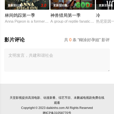
3.0
6.0
更新至01集
更新至01集
更新至04集
林间鸽踪第一季
神兽猎局第一季
冷
Anna Pigeon is a former city slicker who became a park ranger aft
A group of reptile fanatics builds a gl
热尼亚因
影片评论
共
0
条 “糊涂好孕姐” 影评
天堂影视
提供高清电影、动漫新番、综艺节目、未删减电视剧免费在线
观看
Copyright © 2023 daikinhs.com All Rights Reserved
赣ICP备31058770号