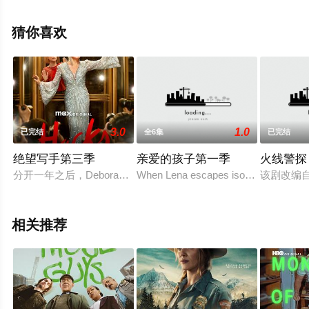
兹,Annette,Holland,William,O'Donnell等演员精彩演绎的美
国电视剧，大结局剧情已揭晓（全6集），手机免费观看高
猜你喜欢
清无删减完整版电视剧全集就上天堂电影网，热播电视剧
提前免费观看，更多剧情信息可移步至豆瓣电视剧、电视
猫或剧情网等平台了解。
3.0
1.0
已完结
全6集
已完结
绝望写手第三季
亲爱的孩子第一季
火线警探
分开一年之后，Deborah Vance（珍·斯马特 Jean Smart
When Lena escapes isolation from the m
该剧改编自《火
相关推荐