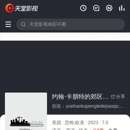






约翰·卡朋特的郊区尖叫第一季(全集)
分享

别名：yuehankapengtedejiaoqujianjiaodiyiji
美国
恐怖,欧美
2023
7.0