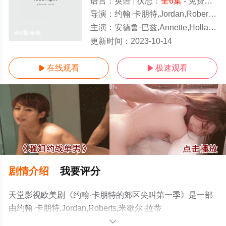
语言：
英语
状态：
全6集
- 免费在线观看
导演：
约翰·卡朋特,Jordan,Roberts,米歇尔·拉蒂默,Jan,Pavlacky
主演：
安德鲁·巴兹,Annette,Holland,William,O'Donnell
全6集/全集
更新时间：
2023-10-14
在线观看
极速观看


剧情介绍
我要评分
天堂影视欧美剧《约翰·卡朋特的郊区尖叫第一季》是一部
由约翰·卡朋特,Jordan,Roberts,米歇尔·拉蒂
默,Jan,Pavlacky导演执导，安德鲁·巴
