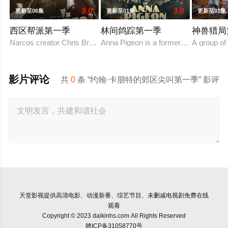
9.0
3.0
更新至06集
更新至01集
更新至01集
西区帮派第一季
林间鸽踪第一季
神兽猎局
Narcos creator Chris Brancato is developing a Peaky Blinders-sty
Anna Pigeon is a former city slicker 
A group of 
影片评论
共
0
条 “约翰·卡朋特的郊区尖叫第一季” 影评
天堂影视
提供高清电影、动漫新番、综艺节目、未删减电视剧免费在线
观看
Copyright © 2023 daikinhs.com All Rights Reserved
赣ICP备31058770号