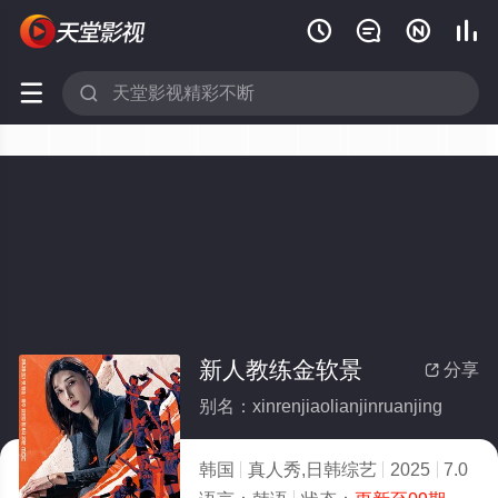






新人教练金软景
分享

别名：xinrenjiaolianjinruanjing
韩国
真人秀,日韩综艺
2025
7.0