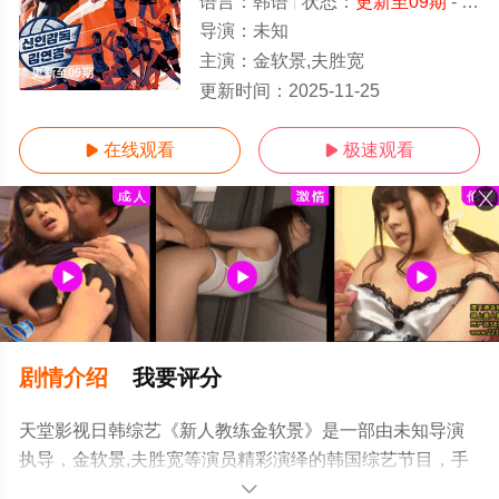
语言：
韩语
状态：
更新至09期
- 免费在线观看
导演：
未知
主演：
金软景,夫胜宽
更新至09期
更新时间：
2025-11-25
在线观看
极速观看


剧情介绍
我要评分
天堂影视日韩综艺《新人教练金软景》是一部由未知导演
执导，金软景,夫胜宽等演员精彩演绎的韩国综艺节目，手
机免费观看高清无删减完整版综艺节目就上天堂电影网，
