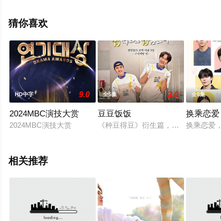
更多剧情信息可移步至豆瓣综艺、电视猫或剧情网等平台
了解。
猜你喜欢
9.0
2.0
HD中字
全5集
全8集
2024MBC演技大赏
豆豆饭饭
换乘恋爱
2024MBC演技大赏
《种豆得豆》衍生篇，外传之《豆豆饭饭
换乘恋爱
相关推荐