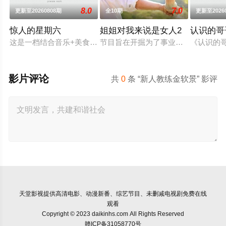
8.0
7.0
更新至20260808期
全10期
更新至2026
惊人的星期六
姐姐对我来说是女人2
认识的哥
这是一档结合音乐+美食+答题的新综艺。由申东烨、SHINee
节目旨在开掘为了事业而度过激烈的
《认识的
影片评论
共
0
条 “新人教练金软景” 影评
天堂影视
提供高清电影、动漫新番、综艺节目、未删减电视剧免费在线
观看
Copyright © 2023 daikinhs.com All Rights Reserved
赣ICP备31058770号