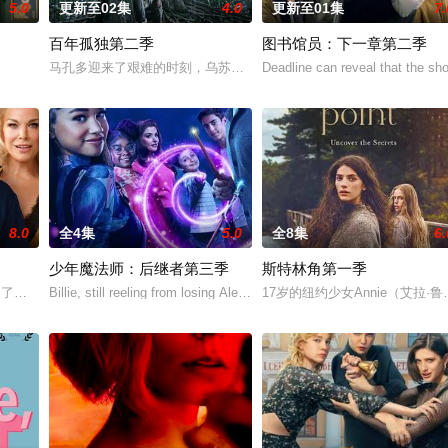
5.0
更新至02集
4.0
更新至01集
7.
百年孤独第二季
图书馆员：下一章第二季
马孔多迎来了艰难的时刻，乌苏拉·伊瓜兰的诅咒成真，和平越来越难
Deadline can reveal that the s
8.0
全4集
5.0
全8集
6.
少年魔法师：后继者第三季
斯特林角第一季
aling
，接受了他迄今为止最大的挑战：执教一支乙级联赛的女子足球队。在这一季里，Te
Billie, still reeling from losing Alex at the end of Season 2, discove
17岁的纽约少女Annie（艾