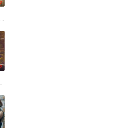
0
维持……该剧改编自诺贝尔文学奖得主加西亚·马尔克斯的同名小说。
how has also been handed a two-season or
0
d和球队学着“先做了再说”，把握他们
拉·鲁宾 饰）和双胞胎哥哥由养父抚养长大。她无意中继承了神秘外祖父在加拿大