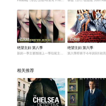
Fleabag（菲比·沃勒-布里奇 Phoebe Waller-Bridge 饰）的父亲（比
泰德（乔什·拉德诺 Josh Ra
已完结
8.0
已完结
绝望主妇 第八季
绝望主妇 第六季
新的一季主要围绕上一季结尾主妇联手隐瞒Carlos错手杀死Gaby
第六季即将于今年的9月初
相关推荐