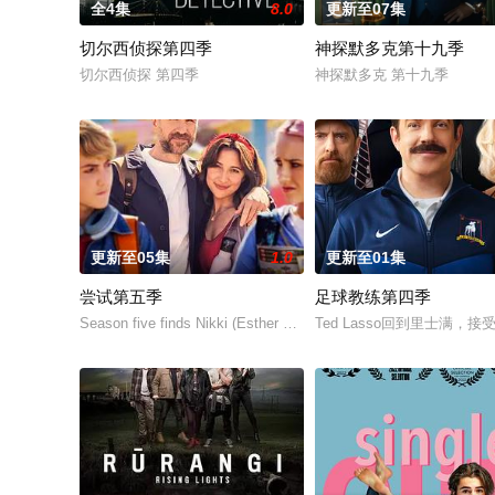
全4集
8.0
更新至07集
切尔西侦探第四季
神探默多克第十九季
切尔西侦探 第四季
神探默多克 第十九季
更新至05集
1.0
更新至01集
尝试第五季
足球教练第四季
Season five finds Nikki (Esther Smith) and Jason (Rafe Spall) de
Ted Lasso回到里士满