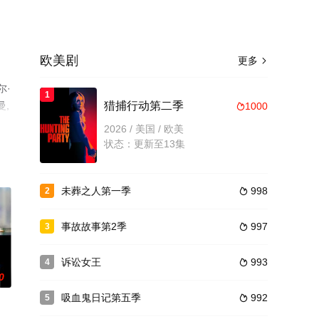
欧美剧
更多

尔·
1
曼,
猎捕行动第二季
1000

无
2026 / 美国 / 欧美
。
状态：更新至13集
未葬之人第一季
998
2

事故故事第2季
997
3

诉讼女王
993
4

0
吸血鬼日记第五季
992
5
