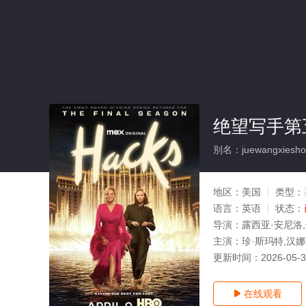
绝望写手第
别名：juewangxieshou
地区：
美国
类型：
语言：
英语
状态：
导演：
露西亚·安尼洛
主演：
珍·斯玛特,汉娜
更新时间：
2026-05-
在线观看
