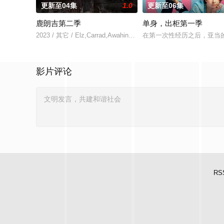
更新至04集
1.0
更新至06集
鹿朗吉第二季
单身，出柜第一季
2023 / 其它 / Elz,Carrad,Awahina,Rose,Ashby,科恩·霍洛维,Liam
在第一次性经历之后，亚当
影片评论
RS