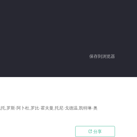
保存到浏览器
托,罗斯·阿卜杜,罗比·霍夫曼,托尼·戈德温,凯特琳·奥
分享
