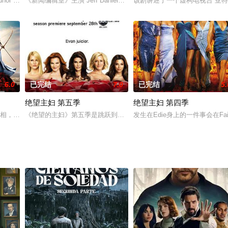
尔·帕特森 Bill Paterson 饰）终于
dnor 饰）、马修（杰森·席格尔 Jason Segel 饰）和巴尼（尼尔·帕特里克·哈里斯 
《新闻编辑室》主演 Jeff Daniels 今天发布推特，透露该季第
该剧讲述了一个虚构电视台“亚特兰蒂斯
6.0
已完结
7.0
已完结
5.
绝望主妇 第五季
绝望主妇 第四季
继父的剧情而展开。Susan因为隐瞒实情内心歉疚，惶惶不可终日；Bree要
亮相，剧中此前消失的朱莉、卡尔等角色都将重新进入观众的视野，而在第五季
《绝望的主妇》第五季是跳跃到了五年后。五年后的紫藤街将又是一番如何
发生在Edie身上的一件事会在F