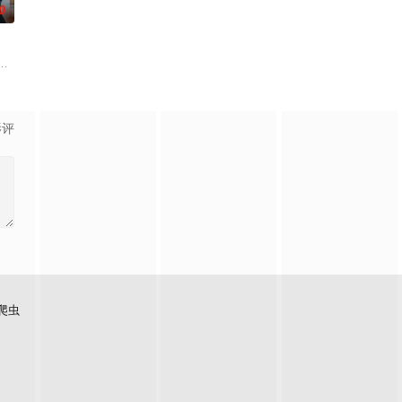
0
走出封闭的单身生活。在如此迅速的成长过程中，他
（安雅·泰勒-乔伊 饰）在一次数百万美元的劫案发生意外后，被迫踏上逃亡之路
潦倒的知识分子和一个固执的职场人士，为了把自己的孩子送进名校而不择手
影评
爬虫