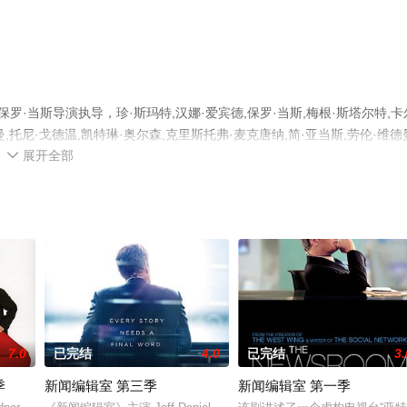
·当斯导演执导，珍·斯玛特,汉娜·爱宾德,保罗·当斯,梅根·斯塔尔特,卡
,托尼·戈德温,凯特琳·奥尔森,克里斯托弗·麦克唐纳,简·亚当斯,劳伦·维德
展开全部
员精彩演绎的美国电视剧，大结局剧情已揭晓（已完结），手机免费观看高清

费观看，更多剧情信息可移步至豆瓣电视剧、电视猫或剧情网等平台了解
7.0
已完结
4.0
已完结
3.
季
新闻编辑室 第三季
新闻编辑室 第一季