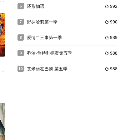
Neil
三季已经确认。虽然目前 HBO 还没有官方发布这则消息，但对于很多剧迷
有线新闻台”（简称：ACN）台前幕后的故事。Will McAvoy（杰夫·丹尼尔斯 J
环形物语
992
6

野探哈莉第一季
990
7

爱情二三事第一季
989
8

0
乔治·詹特利探案第五季
988
9

艾米丽在巴黎 第五季
988
10

结尾留下的悬念——披婚纱与迈克步入婚姻殿堂的女
景象？Katherine终于正式成为第六位主妇。Bree成了家政女王，她与
airview的左邻右舍中引起怎样的反应？Lynette的癌症病情进展如何？小区