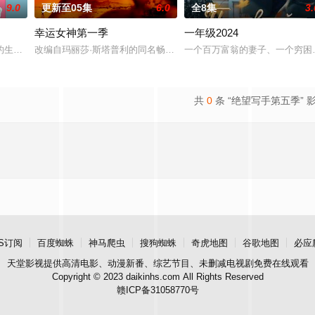
9.0
更新至05集
6.0
全8集
3.
幸运女神第一季
一年级2024
,Coleman
的生活永远地改变了。在平衡工作、艺术爱好以及新恋情的同时，他学会了如何
改编自玛丽莎·斯塔普利的同名畅销小说，讲述专业骗子“幸运儿”露西
一个百万富翁的妻子、一个穷困
共
0
条 “绝望写手第五季” 
S订阅
百度蜘蛛
神马爬虫
搜狗蜘蛛
奇虎地图
谷歌地图
必应
天堂影视
提供高清电影、动漫新番、综艺节目、未删减电视剧免费在线观看
Copyright © 2023 daikinhs.com All Rights Reserved
赣ICP备31058770号