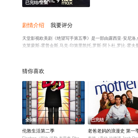
已完结/全集
剧情介绍
我要评分
天堂影视欧美剧《绝望写手第五季》是一部由露西亚·安尼洛,保罗
克莱蒙斯-霍普金斯,马克·印第里凯托,罗斯·阿卜杜,罗比·霍夫曼
柳波,约翰尼·希比利,路奈尔,安吉拉·伊莱恩·吉布斯,等演
删减完整版电视剧全集就上天堂电影网，热播电视剧提前免
猜你喜欢
全6集
2.0
已完结
伦敦生活第二季
老爸老妈的浪漫史 第一