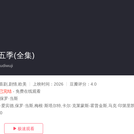
五季(全集)
diwuji
喜剧,剧情,欧美
上映时间：
2026
豆瓣评分：
4.0
已完结
- 免费在线观看
,保罗·当斯
·爱宾德,保罗·当斯,梅根·斯塔尔特,卡尔·克莱蒙斯-霍普金斯,马克·印第里凯
30
极速观看
