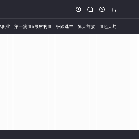




限职业
第一滴血5最后的血
极限逃生
惊天营救
血色天劫