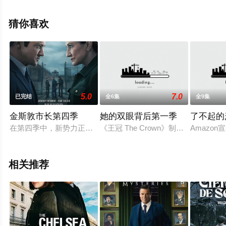
丽安娜·麦克沃尔,查理·德·梅洛,比拉尔·哈斯纳,朱莉·库伦,艾
米·曼森,安佳丽·莫辛德拉,蒂姆·唐尼,汤姆·安德鲁斯,菲莉皮
猜你喜欢
娜·维莱芝,斯图尔特·麦克奎里,桑迪·巴切勒,皮尔斯等演员精
彩演绎的英国电视剧，大结局剧情已揭晓（全6集），手机
免费观看高清无删减完整版电视剧全集就上天堂电影网，
热播电视剧提前免费观看，更多剧情信息可移步至豆瓣电
视剧、电视猫或剧情网等平台了解。
5.0
7.0
已完结
全6集
全9集
金斯敦市长第四季
她的双眼背后第一季
了不起的
在第四季中，新势力正竞相填补俄罗斯人留下的权力真空，Mik
《王冠 The Crown》制片公司Left Ban
Amaz
相关推荐