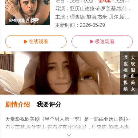
语言：
英语
状态：
全6集
- 免费在线观看
导演：
亚历山德拉·布罗茨基,埃什雷夫·雷布罗克
主演：
理查德·加德,杰米·贝尔,斯图尔特·坎贝尔,米切尔·罗伯森,内芙·麦克因托什,玛丽安娜·麦克沃尔,查理·德·梅洛,比拉尔·哈斯纳,朱莉·库伦,艾米·曼
全6集/全集
更新时间：
2026-05-29
在线观看
极速观看


剧情介绍
我要评分
天堂影视欧美剧《半个男人第一季》是一部由亚历山德拉·
布罗茨基,埃什雷夫·雷布罗克导演执导，理查德·加德,杰米·
贝尔,斯图尔特·坎贝尔,米切尔·罗伯森,内芙·麦克因托什,玛
