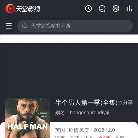






半个男人第一季(全集)
分享

别名：bangenanrendiyiji
英国
剧情,欧美
2026
2.0