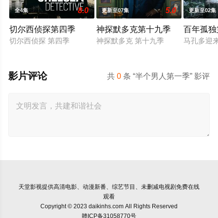
8.0
5.0
全4集
更新至07集
更新至02集
切尔西侦探第四季
神探默多克第十九季
百年孤独
切尔西侦探 第四季
神探默多克 第十九季
马孔多迎
影片评论
共
0
条 “半个男人第一季” 影评
天堂影视
提供高清电影、动漫新番、综艺节目、未删减电视剧免费在线
观看
Copyright © 2023 daikinhs.com All Rights Reserved
赣ICP备31058770号