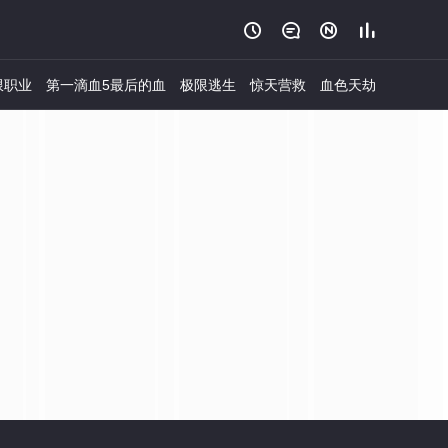




限职业
第一滴血5最后的血
极限逃生
惊天营救
血色天劫