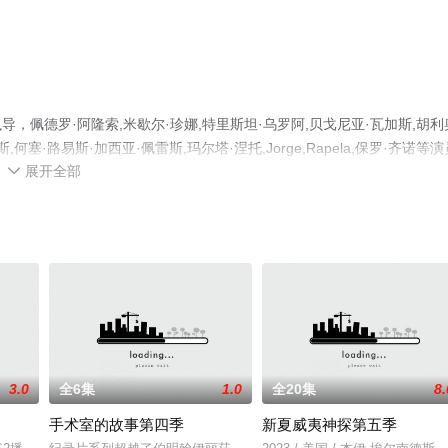
佩德罗·阿隆索,米歇尔·珍娜,特里斯坦·乌罗阿,贝戈尼亚·瓦加斯,胡利
何塞·路易斯·加西亚·佩雷斯,玛尔塔·涅托,Jorge,Rapela,保罗·齐诺等演
展开全部
机免费观看高清无删减完整版电视剧全集就上天堂电影网，热播电视剧提

情网等平台了解。
3.0
全6集
1.0
全20集
8.
手术室的故事第四季
新夏威夷神探第五季