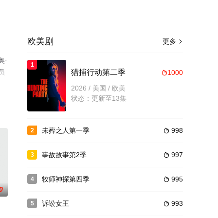
欧美剧
更多

奥·
1
员
猎捕行动第二季
1000

前
2026 / 美国 / 欧美
状态：更新至13集
未葬之人第一季
998
2

事故故事第2季
997
3

牧师神探第四季
995
4

0
诉讼女王
993
5
