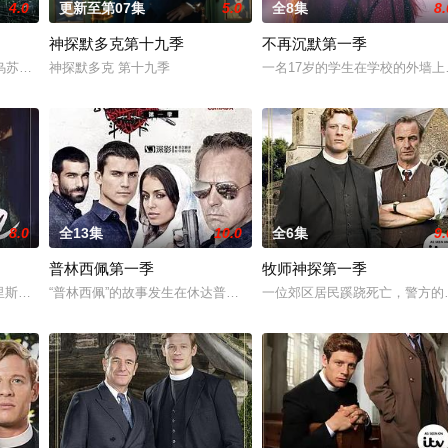
4.0
更新至第07集
5.0
全8集
8.
神探默多克第十九季
不再沉默第一季
ve
乌苏拉·伊瓜兰的诅咒成真，和平越来越难维持……该剧改编自诺贝尔文学奖得主
神探默多克 第十九季
一名17岁的学生在学校的外墙
8.0
全13集
10.0
全6集
9.
普林西佩第一季
牧师神探第一季
,鲁本·科尔达达,斯塔尼·科佩,波·杜拉,赫苏斯·卡斯特罗
克里斯蒂娜·奥尔蒂斯（Cristina Ortiz）是西班牙九十年代最知名的跨性别电视艺
“普林西佩”的故事发生在休达普林西佩区，在那里警察弗兰使用一些
一位郊区居民蹊跷死亡，警方的公