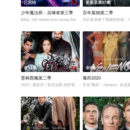
已完结
5.0
更新至第07集
少年魔法师：后继者第三季
百年孤独第二季
Billie, still reeling from losing Alex at the end of Season 2, disco
马孔多迎来了艰难的时刻，
全18集
3.0
全8集
普林西佩第二季
毒药2020
2015 / 西班牙 / 亚历克斯·冈萨雷斯,伊巴·阿布克,何塞·科罗纳多
艺名“毒药”（Veneno）的