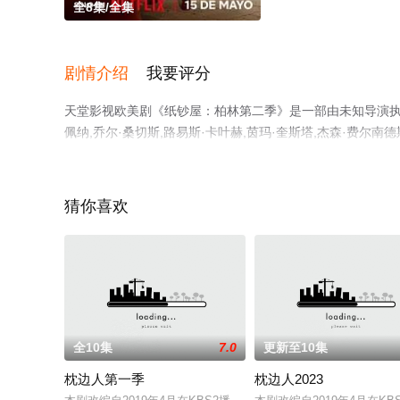
全8集/全集
剧情介绍
我要评分
天堂影视欧美剧《纸钞屋：柏林第二季》是一部由未知导演执导，
佩纳,乔尔·桑切斯,路易斯·卡叶赫,茵玛·奎斯塔,杰森·费尔南德斯,
精彩演绎的西班牙电视剧，大结局剧情已揭晓（全8集），手
免费观看，更多剧情信息可移步至豆瓣电视剧、电视猫或剧
猜你喜欢
全10集
7.0
更新至10集
枕边人第一季
枕边人2023