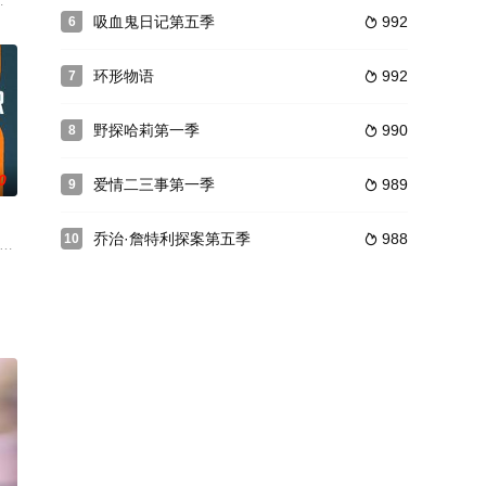
他的过去
绕着一名偶然与警员结婚的骗子展开，他的过去
学界推向了极限。 第1集：即使是一个小错误都是灾难性的操作。阿登布鲁克
斯,佩蒂塔·维克斯,扎克里·奈顿,斯蒂芬·希尔,艾米·希尔,蒂姆·康,迈克尔·拉代
吸血鬼日记第五季
992
6

环形物语
992
7

野探哈莉第一季
990
8

0
爱情二三事第一季
989
9

乔治·詹特利探案第五季
988
10

森 Alan Ritchson 饰）在营救一名缉毒卧底线人时，陷入了一个庞大犯罪集团的