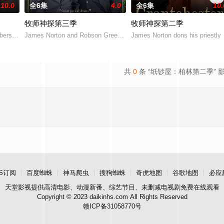
10.0
全6集
4.0
全6集
10.
牧师神探第三季
牧师神探第二季
造，新季将设定在1957年的剑桥，今年夏天在剑桥郡实地开拍，主演罗布森.
ers attends a talk by the Reverend Nathaniel
James Norton and Robson Green return as the unlikely 1950s crime f
James Norton dons his priestly 
共
0
条 “纸钞屋：柏林第二季” 
S订阅
百度蜘蛛
神马爬虫
搜狗蜘蛛
奇虎地图
谷歌地图
必应
天堂影视
提供高清电影、动漫新番、综艺节目、未删减电视剧免费在线观看
Copyright © 2023 daikinhs.com All Rights Reserved
赣ICP备31058770号