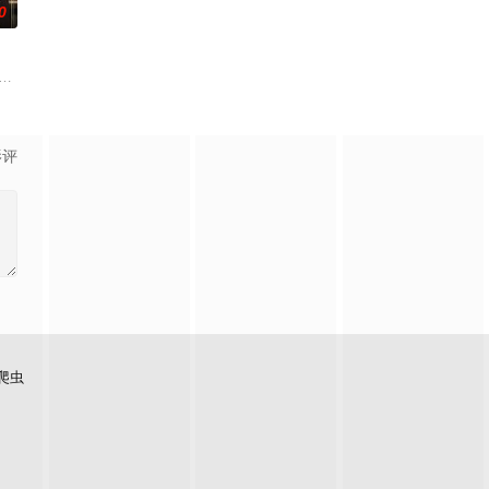
0
ight
collar and Robson Green (Reckless) his
影评
爬虫