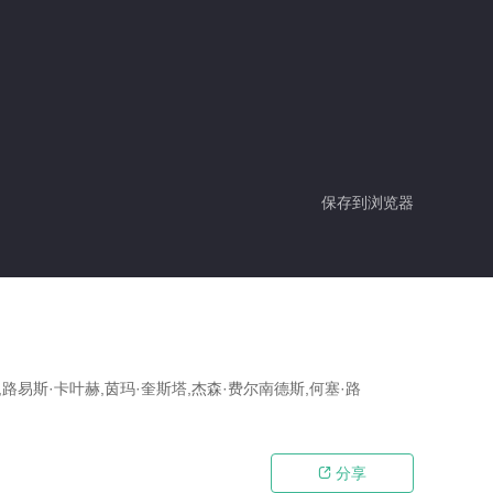
保存到浏览器
,路易斯·卡叶赫,茵玛·奎斯塔,杰森·费尔南德斯,何塞·路
分享
