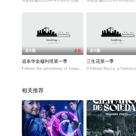
本剧改编自2019年4月在KBS2播出的月火连续剧《各位国民
本剧改编自2019年4月在
全8集
2.0
全8集
追杀华金穆列塔第一季
三生花第一季
Follows the adventures of Joaquín Murrieta and Carrillo as they u
It follows Becca, a forensic
相关推荐