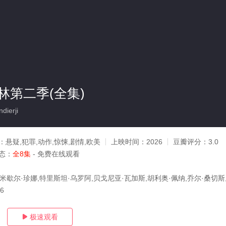
林第二季(全集)
dierji
：
悬疑,犯罪,动作,惊悚,剧情,欧美
上映时间：
2026
豆瓣评分：
3.0
态：
全8集
- 免费在线观看
米歇尔·珍娜,特里斯坦·乌罗阿,贝戈尼亚·瓦加斯,胡利奥·佩纳,乔尔·桑切斯
16
极速观看
