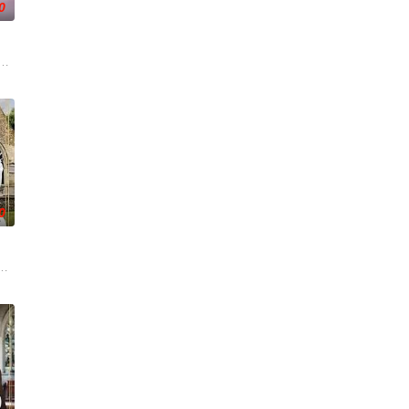
0
加西亚·马尔克斯的同名小说。
上挂了一块写着“小心：有强奸犯躲在这里”的广告牌之后，她的生活发生了巨大
0
人、LGBT偶像。她在
非常规手段维持秩序，警察莫里为了调查是否有警局人员和恐怖袭击组织之间有
开声明与事实不符，郊区牧师Sidney Chambers感觉事情另有玄机。为了