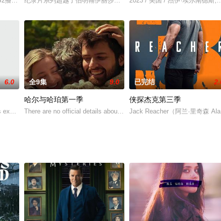
》，崔始源、李裕英、金玟廷等人主演，围绕着一名偶然与警员结婚的骗子展开，
KBS2播出的月火连续剧《各位国民》，崔始源、李裕英、金玟廷等人主演，围
纪录片系列超越了伯明翰伊丽莎白女王医院的剧院大门，外科医生将医
2023 / 美国 / 杰伊·埃尔南德
6.0
全9集
9.0
已完结
2.
哈尔与哈珀第一季
侠探杰克第三季
nite
s expert who, when investigating a murder,
There are no official details about the series, which is said to be a
Jack Reacher（阿兰·里奇