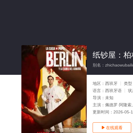
纸钞屋：柏
别名：zhichaowubailin
地区：
西班牙
类型
语言：
西班牙语
状
导演：
未知
主演：
佩德罗·阿隆索,
更新时间：
2026-05-
在线观看
