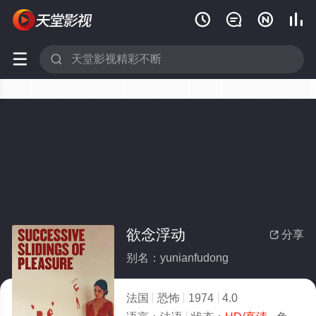






欲念浮动
分享

别名：yunianfudong
法国
恐怖
1974
4.0