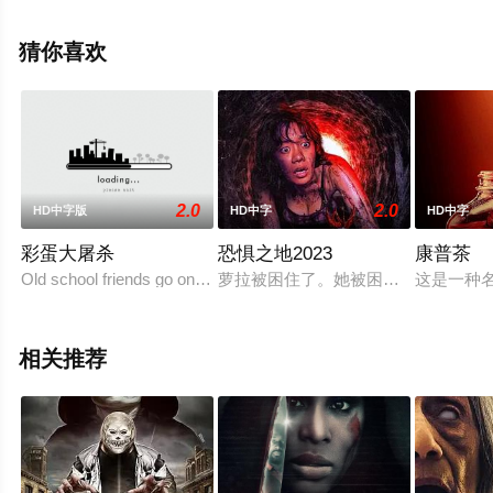
完整版电影就上天堂电影网，更多剧情信息可移步至豆瓣
电影、电视猫或剧情网等平台了解。
猜你喜欢
2.0
2.0
HD中字版
HD中字
HD中字
彩蛋大屠杀
恐惧之地2023
康普茶
Old school friends go on a paintball trip, miles away from civilizati
萝拉被困住了。她被困在生活、工作
这是一种
相关推荐