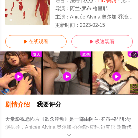
语言：
法语
状态：
HD/高清
- 免费在线观看
导演：
阿兰·罗布-格里耶
主演：
Anicée,Alvina,奥尔加·乔治斯-皮科,迈克尔·朗斯代尔
HD
更新时间：
2023-02-15
在线观看
极速观看


剧情介绍
我要评分
天堂影视恐怖片《欲念浮动》是一部由阿兰·罗布-格里耶导
演执导，Anicée,Alvina,奥尔加·乔治斯-皮科,迈克尔·朗斯代
尔等演员精彩演绎的法国电影，手机免费观看高清无删减
