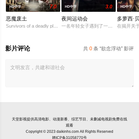
7.0
3.0
HD中字
HD中字
HD中字
恶魔废土
夜间运动会
多萝西·
Survivors of a deadly plague roam the North American wasteland 
一名年轻女子遇到了一位在网上认识的
在揭开关
影片评论
共
0
条 “欲念浮动” 影评
天堂影视
提供高清电影、动漫新番、综艺节目、未删减电视剧免费在线
观看
Copyright © 2023 daikinhs.com All Rights Reserved
赣ICP备31058770号