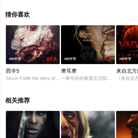
汀,弗兰科·第欧根尼,Lucia,Stara,索尼娅·托帕兹奥,洛伦佐·
克雷斯皮,维拉·杰玛,John,Pedeferri,韦罗妮卡·拉扎尔,Mar等
猜你喜欢
演员精彩演绎的其它电影，手机免费观看高清无删减完整
版电影就上天堂电影网，更多剧情信息可移步至豆瓣电
影、电视猫或剧情网等平台了解。
10.0
7.0
HD中字
HD中字
HD中字
西辛5
摩耳摩
来自北方
Siccin 5 tells the story of a family returning to their nightmare afte
一家年轻的家庭生活陷入混乱，邪恶
《来自北
相关推荐