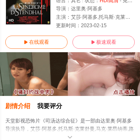
语言：
其它
状态：
HD/高清
- 免费在线观看
导演：
达里奥·阿基多
主演：
艾莎·阿基多,托马斯·克莱舒曼,马克·莱昂纳蒂,路易吉·迪贝尔蒂,保罗·博纳切利,朱利安·兰布罗希尼,约翰·昆汀,弗兰科·第欧根尼,Lucia,Sta
HD
更新时间：
2023-02-15
在线观看
极速观看


剧情介绍
我要评分
天堂影视恐怖片《司汤达综合征》是一部由达里奥·阿基多
导演执导，艾莎·阿基多,托马斯·克莱舒曼,马克·莱昂纳蒂,路
易吉·迪贝尔蒂,保罗·博纳切利,朱利安·兰布罗希尼,约翰·昆
