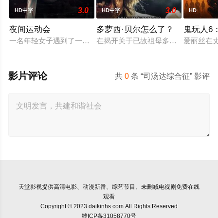
3.0
3.0
HD中字
HD中字
HD
夜间运动会
多萝西·贝尔怎么了？
鬼玩人6
一名年轻女子遇到了一位在网上认识的富有男友。她很快发现自己陷
在揭开关于已故祖母多萝西·贝尔的
爱丽丝在
影片评论
共
0
条 “司汤达综合征” 影评
天堂影视
提供高清电影、动漫新番、综艺节目、未删减电视剧免费在线
观看
Copyright © 2023 daikinhs.com All Rights Reserved
赣ICP备31058770号