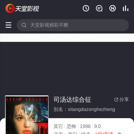






司汤达综合征
分享

别名：sitangdazonghezheng
其它
恐怖
1996
9.0