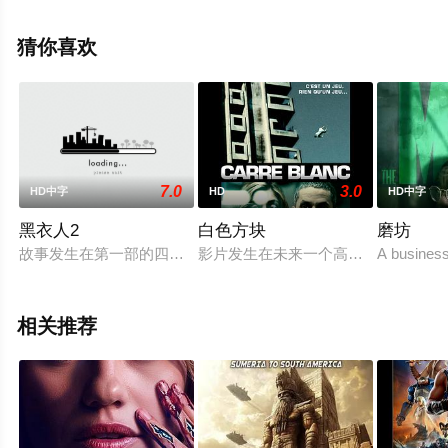
等演员精彩演绎的美国电影，大结局剧情已揭晓（1-1全
集），手机免费观看高清无删减完整版电影就上天堂电影
猜你喜欢
网，更多剧情信息可移步至豆瓣电影、电视猫或剧情网等
平台了解。
7.0
3.0
HD中字
HD
HD中字
黑衣人2
白色方块
磨坊
故事发生在第一部的四年之后，此时特警K（汤姆•李•琼斯 饰）已
影片发生在未来一个高度体制化的社
A business
相关推荐