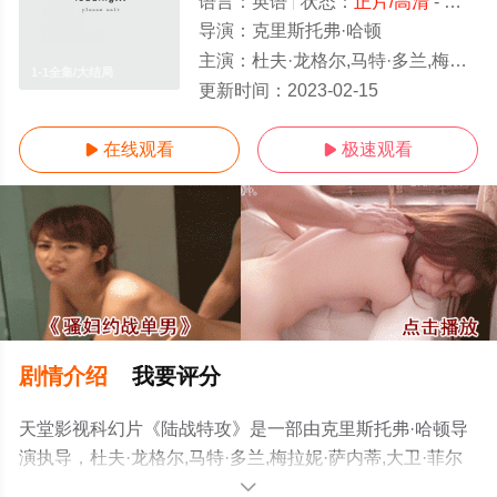
语言：
英语
状态：
正片/高清
- 免费在线观看
导演：
克里斯托弗·哈顿
主演：
杜夫·龙格尔,马特·多兰,梅拉妮·萨内蒂,大卫·菲尔德,Esteban,Cueto,Oda,Maria,Lydia,Look,Jen,Sung,Bro
1-1全集/大结局
更新时间：
2023-02-15
在线观看
极速观看


剧情介绍
我要评分
天堂影视科幻片《陆战特攻》是一部由克里斯托弗·哈顿导
演执导，杜夫·龙格尔,马特·多兰,梅拉妮·萨内蒂,大卫·菲尔
德,Esteban,Cueto,Oda,Maria,Lydia,Look,Jen,Sung,Broadus,Ma
