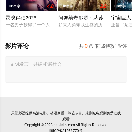
4.0
2.0
HD中字
HD中字
HD中字
灵魂伴侣2026
阿努纳奇起源：从苏美尔到南美
宇宙巨人
一名男子获得了一个人工智能机器人，以应对刚刚去世的妻子的
如果人类赖以生存的历史，从一开始
亚当（尼
影片评论
共
0
条 “陆战特攻” 影评
天堂影视
提供高清电影、动漫新番、综艺节目、未删减电视剧免费在线
观看
Copyright © 2023 daikinhs.com All Rights Reserved
赣ICP备31058770号