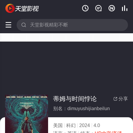






蒂姆与时间悖论
分享

别名：dimuyushijianbeilun
美国
科幻
2024
4.0