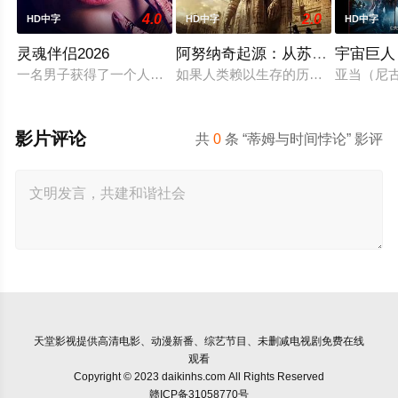
4.0
2.0
HD中字
HD中字
HD中字
灵魂伴侣2026
阿努纳奇起源：从苏美尔到南美
宇宙巨人
一名男子获得了一个人工智能机器人，以应对刚刚去世的妻子的
如果人类赖以生存的历史，从一开始
亚当（尼
影片评论
共
0
条 “蒂姆与时间悖论” 影评
天堂影视
提供高清电影、动漫新番、综艺节目、未删减电视剧免费在线
观看
Copyright © 2023 daikinhs.com All Rights Reserved
赣ICP备31058770号