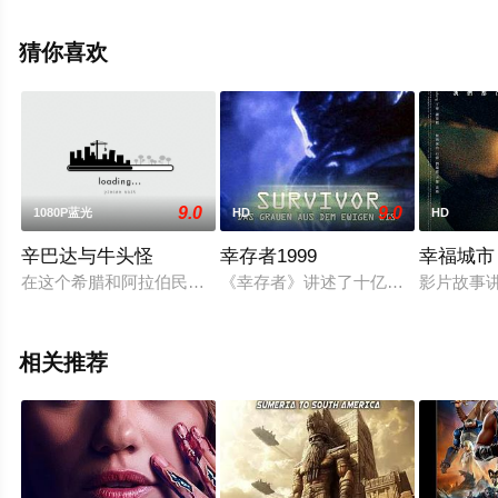
的美国电影，手机免费观看高清无删减完整版电影就上天
堂电影网，更多剧情信息可移步至豆瓣电影、电视猫或剧
猜你喜欢
情网等平台了解。
9.0
9.0
1080P蓝光
HD
HD
辛巴达与牛头怪
幸存者1999
幸福城市
在这个希腊和阿拉伯民间的传说故事中，我们的航海家和经验丰盛的水
《幸存者》讲述了十亿年前，外星异
影片故事
相关推荐