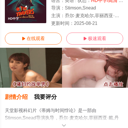
语言：
英语
状态：
HD中字/高清
- 免费在线观看
导演：
Stimson,Snead
主演：
乔尔·麦克哈尔,菲丽西亚·戴,丹尼·特雷霍,凯斯·大卫,凯斯·大卫,Keith,David
HD中字
更新时间：
2025-08-21
在线观看
极速观看


剧情介绍
我要评分
天堂影视科幻片《蒂姆与时间悖论》是一部由
Stimson,Snead导演执导，乔尔·麦克哈尔,菲丽西亚·戴,丹
尼·特雷霍,凯斯·大卫,凯斯·大卫,Keith,David等演员精彩演绎
