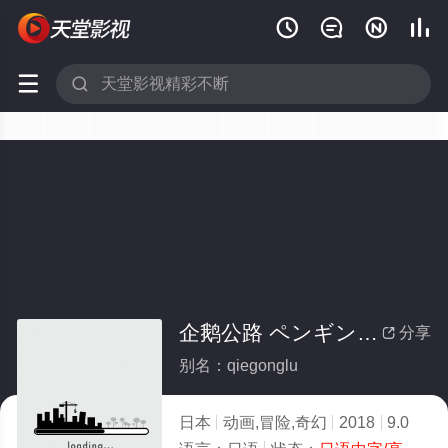






企鹅公路 ペンギン・ハイウェイ
分享

别名：qiegonglu
日本
动画,冒险,奇幻
2018
9.0