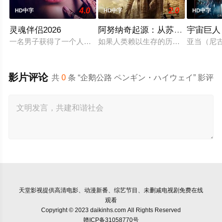
4.0
2.0
HD中字
HD中字
HD中字
灵魂伴侣2026
阿努纳奇起源：从苏美尔到南美
宇宙巨人
一名男子获得了一个人工智能机器人，以应对刚刚去世的妻子的
如果人类赖以生存的历史，从一开始
亚当（尼
影片评论
共
0
条 “企鹅公路 ペンギン・ハイウェイ” 影评
天堂影视
提供高清电影、动漫新番、综艺节目、未删减电视剧免费在线
观看
Copyright © 2023 daikinhs.com All Rights Reserved
赣ICP备31058770号