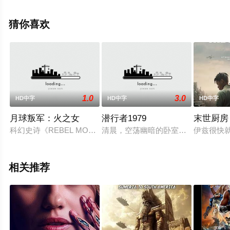
无删减完整版电影就上天堂电影网，更多剧情信息可移步
至豆瓣电影、电视猫或剧情网等平台了解。
猜你喜欢
1.0
3.0
HD中字
HD中字
HD中字
月球叛军：火之女
潜行者1979
末世厨房
科幻史诗《REBEL MOON》由《斯巴达 300 勇士》《超
清晨，空荡幽暗的卧室。潜行者（亚历山大·
伊兹很快
相关推荐