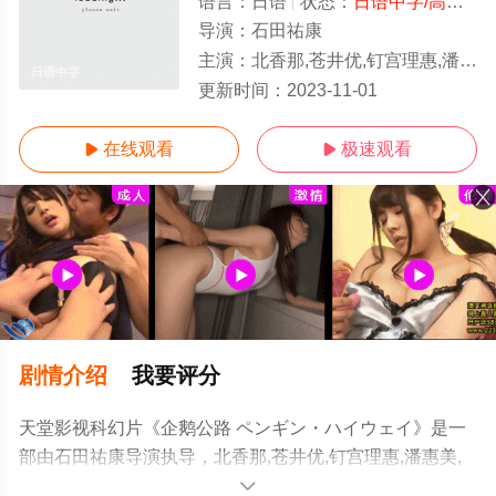
语言：
日语
状态：
日语中字/高清
- 
导演：
石田祐康
主演：
北香那,苍井优,钉宫理惠,潘惠美,福井美树
日语中字
更新时间：
2023-11-01
在线观看
极速观看


剧情介绍
我要评分
天堂影视科幻片《企鹅公路 ペンギン・ハイウェイ》是一
部由石田祐康导演执导，北香那,苍井优,钉宫理惠,潘惠美,
福井美树等演员精彩演绎的日本电影，手机免费观看高清
