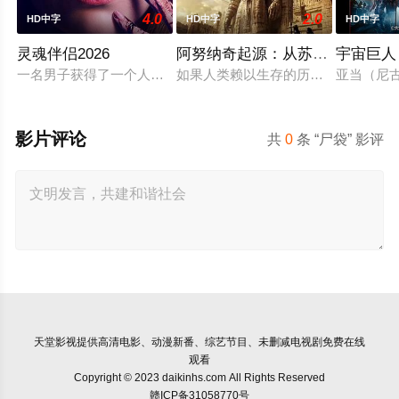
4.0
2.0
HD中字
HD中字
HD中字
灵魂伴侣2026
阿努纳奇起源：从苏美尔到南美
宇宙巨人
一名男子获得了一个人工智能机器人，以应对刚刚去世的妻子的
如果人类赖以生存的历史，从一开始
亚当（尼
影片评论
共
0
条 “尸袋” 影评
天堂影视
提供高清电影、动漫新番、综艺节目、未删减电视剧免费在线
观看
Copyright © 2023 daikinhs.com All Rights Reserved
赣ICP备31058770号