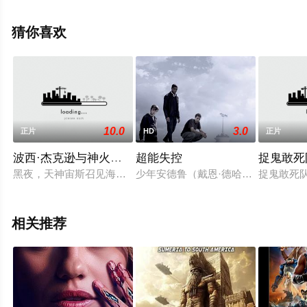
克雷文,山姆·雷米,大卫·诺顿,乔治·“巴克”·弗劳尔,斯泰西·基
齐,大卫·沃纳,西娜·阿斯顿,Attila,Kim,Alexis,格里高利·尼克
猜你喜欢
等演员精彩演绎的美国电影，大结局剧情已揭晓（1-1全
集），手机免费观看高清无删减完整版电影就上天堂电影
网，更多剧情信息可移步至豆瓣电影、电视猫或剧情网等
平台了解。
10.0
3.0
正片
HD
正片
波西·杰克逊与神火之盗
超能失控
捉鬼敢死
黑夜，天神宙斯召见海神波塞冬，称其子偷了闪电火，要挟他若不尽
少年安德鲁（戴恩·德哈恩 Dane 
捉鬼敢死
相关推荐