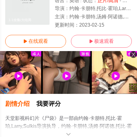
语言：
英语
状态：
正片/高清
- 免费在线观看
导演：
约翰·卡朋特,托比·霍珀,Larry,Sulkis
主演：
约翰·卡朋特,汤姆·阿诺德,托比·霍珀,罗伯特·卡拉丁,Alex,Datcher,皮特·杰森,莫莉·曲克,韦斯·克雷文,山姆·雷米,大卫·诺顿,乔治·
1-1全集/大结局
更新时间：
2023-02-15
在线观看
极速观看


剧情介绍
我要评分
天堂影视科幻片《尸袋》是一部由约翰·卡朋特,托比·霍
珀,Larry,Sulkis导演执导，约翰·卡朋特,汤姆·阿诺德,托比·霍
珀,罗伯特·卡拉丁,Alex,Datcher,皮特·杰森,莫莉·曲克,韦斯·
