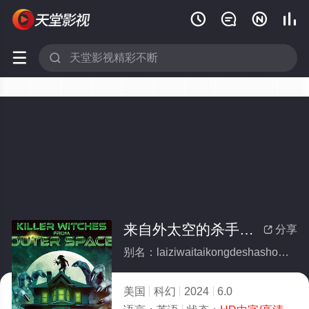






来自外太空的杀手女巫
分享

别名：laiziwaitaikongdeshashounvwu
美国
科幻
2024
6.0