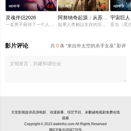
4.0
2.0
HD中字
HD中字
HD中字
灵魂伴侣2026
阿努纳奇起源：从苏美尔到南美
宇宙巨人
一名男子获得了一个人工智能机器人，以应对刚刚去世的妻子的
如果人类赖以生存的历史，从一开始
亚当（尼
影片评论
共
0
条 “来自外太空的杀手女巫” 影评
天堂影视
提供高清电影、动漫新番、综艺节目、未删减电视剧免费在线
观看
Copyright © 2023 daikinhs.com All Rights Reserved
赣ICP备31058770号