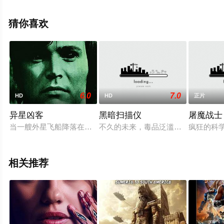
斯,Heath,C.,Heine,Bobby,Lee,Black,Heather,Strickland,Shal
等演员精彩演绎的美国电影，手机免费观看高清无删减完
猜你喜欢
整版电影就上天堂电影网，更多剧情信息可移步至豆瓣电
影、电视猫或剧情网等平台了解。
6.0
7.0
HD
HD
正片
异星凶客
黑暗扫描仪
屠魔战士
当一艘外星飞船降落在附近时，杰西卡醒来。在派遣一对年轻夫
不久的未来，毒品泛滥已经失去控制，
疯狂的科学
相关推荐