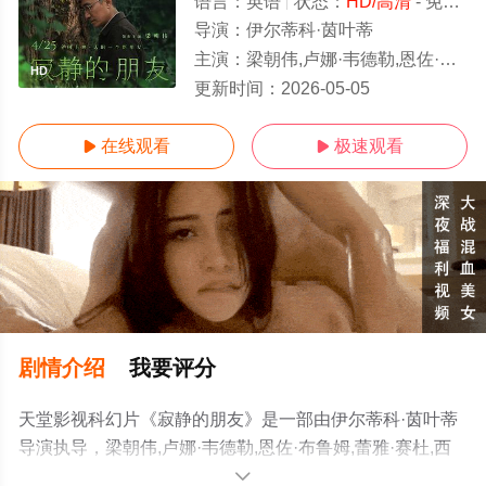
语言：
英语
状态：
HD/高清
- 免费在线观看
导演：
伊尔蒂科·茵叶蒂
主演：
梁朝伟,卢娜·韦德勒,恩佐·布鲁姆,蕾雅·赛杜,西尔维斯特·格罗特,黄云,卢卡·瓦伦蒂尼,菲利克斯·布罗斯,赖纳·博克,玛莱内·布罗,厄文·吉瑟,约翰
HD
更新时间：
2026-05-05
在线观看
极速观看


剧情介绍
我要评分
天堂影视科幻片《寂静的朋友》是一部由伊尔蒂科·茵叶蒂
导演执导，梁朝伟,卢娜·韦德勒,恩佐·布鲁姆,蕾雅·赛杜,西
尔维斯特·格罗特,黄云,卢卡·瓦伦蒂尼,菲利克斯·布罗斯,赖
