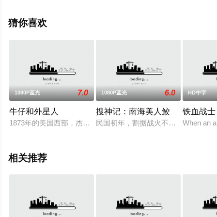
彩演绎的英国电影，手机免费观看高清无删减完整版电影
就上天堂电影网，更多剧情信息可移步至豆瓣电影、电视
猜你喜欢
猫或剧情网等平台了解。
7.0
6.0
1080P蓝光
1080P蓝光
HD中字
牛仔和外星人
搜神记：南海美人鲛
铁血战士
1873年的美国西部，杰克·洛根（丹尼尔·克雷格DanielCr
民国初年，割据战火不断，百姓苦不
When an al
相关推荐