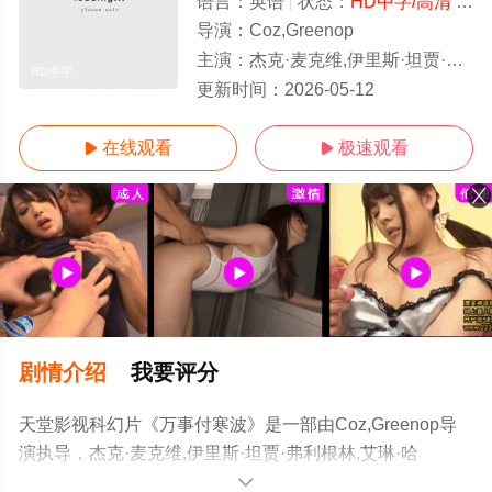
语言：
英语
状态：
HD中字/高清
- 免费在线观看
导演：
Coz,Greenop
主演：
杰克·麦克维,伊里斯·坦贾·弗利根林,艾琳·哈尔,Harvey,Dean,比约恩·斯蒂凡松,乔迪丝·李希特
HD中字
更新时间：
2026-05-12
在线观看
极速观看


剧情介绍
我要评分
天堂影视科幻片《万事付寒波》是一部由Coz,Greenop导
演执导，杰克·麦克维,伊里斯·坦贾·弗利根林,艾琳·哈
尔,Harvey,Dean,比约恩·斯蒂凡松,乔迪丝·李希特等演员精
