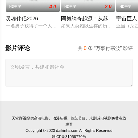
4.0
2.0
HD中字
HD中字
HD中字
灵魂伴侣2026
阿努纳奇起源：从苏美尔到南美
宇宙巨人
一名男子获得了一个人工智能机器人，以应对刚刚去世的妻子的
如果人类赖以生存的历史，从一开始
亚当（尼
影片评论
共
0
条 “万事付寒波” 影评
天堂影视
提供高清电影、动漫新番、综艺节目、未删减电视剧免费在线
观看
Copyright © 2023 daikinhs.com All Rights Reserved
赣ICP备31058770号