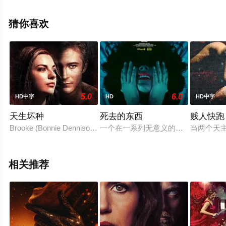
奇,Miodrag,Krstovic,Slobodan,Stefanovic,Sofija,Rajovic,Zor
等演员精彩演绎的其它电影，手机免费观看高清无删减完
猜你喜欢
整版电影就上天堂电影网，更多剧情信息可移步至豆瓣电
影、电视猫或剧情网等平台了解。
5.0
6.0
HD中字
HD
HD中字
天生坏种
死去的东西
贱人快跑
Brooke (Bonnie Dennison) is devastated that she's pulled out of he
一个在一系列无意义的关系中迷失的
当两个天主教
相关推荐