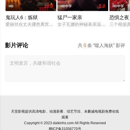
10.0
5.0
HD
HD中字
HD中字
鬼玩人6：炼狱
猛尸一家亲
恐惧之夜
爱丽丝在丈夫骤然离世后深陷悲痛，受邀前往公婆的乡间庄园暂
女子瓦娜的神秘表亲温思罗普突然仓
三个根据
影片评论
共
0
条 “噬人海妖” 影评
天堂影视
提供高清电影、动漫新番、综艺节目、未删减电视剧免费在线
观看
Copyright © 2023 daikinhs.com All Rights Reserved
赣ICP备31058770号