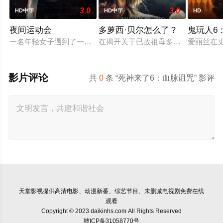
3.0
3.0
HD中字
HD中字
HD
夜间运动会
多萝西·贝尔怎么了？
鬼玩人6
一名年轻女子遇到了一位在网上认识的富有男友。她很快发现自己陷
在揭开关于已故祖母多萝西·贝尔的
爱丽丝在
影片评论
共
0
条 “死神来了6：血脉诅咒” 影评
天堂影视
提供高清电影、动漫新番、综艺节目、未删减电视剧免费在线
观看
Copyright © 2023 daikinhs.com All Rights Reserved
赣ICP备31058770号