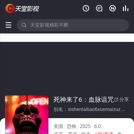






死神来了6：血脉诅咒
分享

别名：sishenlailiao6xuemaizuzhou
美国
恐怖
2025
6.0